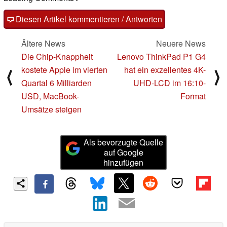
Diesen Artikel kommentieren / Antworten
Ältere News
Neuere News
Die Chip-Knappheit
Lenovo ThinkPad P1 G4
kostete Apple im vierten
hat ein exzellentes 4K-
⟨
⟩
Quartal 6 Milliarden
UHD-LCD im 16:10-
USD, MacBook-
Format
Umsätze steigen
Als bevorzugte Quelle
auf Google
hinzufügen