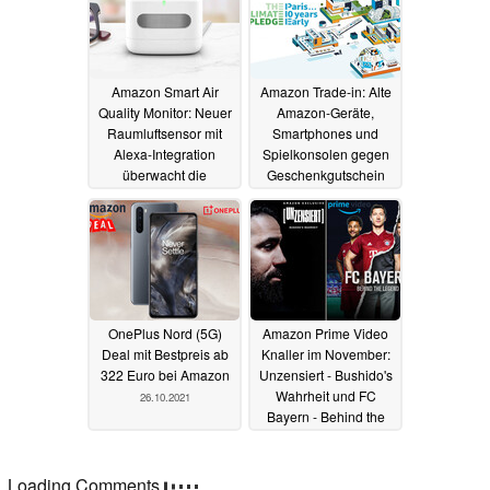
Amazon Smart Air
Amazon Trade-in: Alte
Quality Monitor: Neuer
Amazon-Geräte,
Raumluftsensor mit
Smartphones und
Alexa-Integration
Spielkonsolen gegen
überwacht die
Geschenkgutschein
Luftqualität
eintauschen
03.11.2021
27.10.2021
OnePlus Nord (5G)
Amazon Prime Video
Deal mit Bestpreis ab
Knaller im November:
322 Euro bei Amazon
Unzensiert - Bushido's
Wahrheit und FC
26.10.2021
Bayern - Behind the
Legend
25.10.2021
Loading Comments