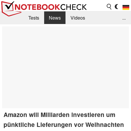
Tests
News
Videos
...
Benchmarks & Tech
Externe Tests
Kaufberatung
Deals
Suche
Jobs
Forum
Amazon will Milliarden investieren um
pünktliche Lieferungen vor Weihnachten