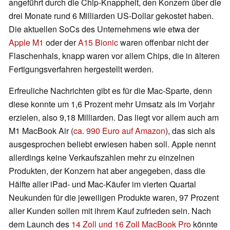
angeführt durch die Chip-Knappheit, den Konzern über die
drei Monate rund 6 Milliarden US-Dollar gekostet haben.
Die aktuellen SoCs des Unternehmens wie etwa der
Apple M1
oder der
A15 Bionic
waren offenbar nicht der
Flaschenhals, knapp waren vor allem Chips, die in älteren
Fertigungsverfahren hergestellt werden.
Erfreuliche Nachrichten gibt es für die Mac-Sparte, denn
diese konnte um 1,6 Prozent mehr Umsatz als im Vorjahr
erzielen, also 9,18 Milliarden. Das liegt vor allem auch am
M1 MacBook Air (
ca. 990 Euro auf Amazon
), das sich als
ausgesprochen beliebt erwiesen haben soll. Apple nennt
allerdings keine Verkaufszahlen mehr zu einzelnen
Produkten, der Konzern hat aber angegeben, dass die
Hälfte aller iPad- und Mac-Käufer im vierten Quartal
Neukunden für die jeweiligen Produkte waren, 97 Prozent
aller Kunden sollen mit ihrem Kauf zufrieden sein. Nach
dem Launch des
14 Zoll und 16 Zoll MacBook Pro
könnte