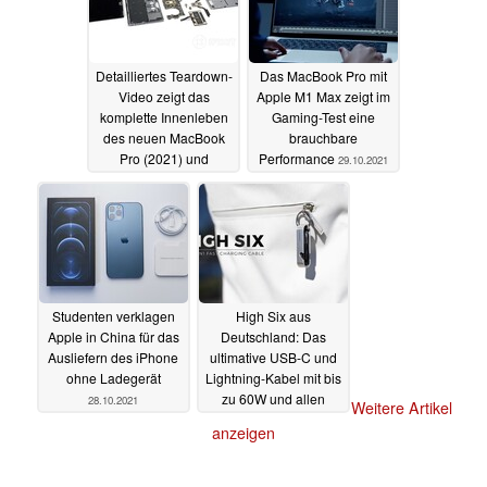
Detailliertes Teardown-
Das MacBook Pro mit
Video zeigt das
Apple M1 Max zeigt im
komplette Innenleben
Gaming-Test eine
des neuen MacBook
brauchbare
Pro (2021) und
Performance
29.10.2021
bestätigt die bessere
Reparierbarkeit
30.10.2021
Studenten verklagen
High Six aus
Apple in China für das
Deutschland: Das
Ausliefern des iPhone
ultimative USB-C und
ohne Ladegerät
Lightning-Kabel mit bis
zu 60W und allen
28.10.2021
Weitere Artikel
Adaptern versteckt sich
anzeigen
im Flaschenöffner
28.10.2021