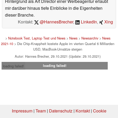
Hintergrund als Art Director einer Werbeagentur erlaubt
mir darüber hinaus tiefe Einblicke in die Eigenheiten
dieser Branche.
Kontakt:
@HannesBrecher
,
LinkedIn
,
Xing
>
Notebook Test, Laptop Test und News
>
News
>
Newsarchiv
>
News
2021-10
> Die Chip-Knappheit kostete Apple im vierten Quartal 6 Milliarden
USD, MacBook-Umsätze steigen
Autor: Hannes Brecher, 29.10.2021 (Update: 29.10.2021)
loading failed!
loading failed!
Impressum
|
Team
|
Datenschutz
|
Kontakt
|
Cookie
Einstellungen
| 07.08.2026 12:50