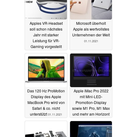
Apples VR-Headset
Microsoft überholt
soll schon nächstes
Apple als wertvollstes
Jahr mit starker
Unternehmen der Welt
Leistung für VR-
01.11.2021
Gaming vorgestellt
werden
01.11.2021
Das 120 Hz ProMotion
Apple iMac Pro 2022
Display des Apple
mit Mini-LED-
MacBook Pro wird von
Promotion-Display
Safari & co. nicht
sowie M1 Pro, M1 Max
unterstützt
und mehr am Horizont
01.11.2021
30.10.2021