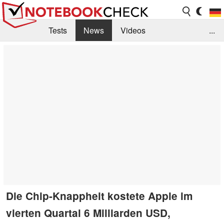
Tests
News
Videos
...
Benchmarks & Tech
Externe Tests
Kaufberatung
Deals
Suche
Jobs
Forum
Die Chip-Knappheit kostete Apple im
vierten Quartal 6 Milliarden USD,