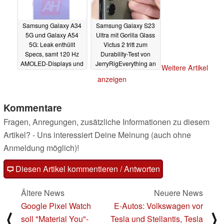
Samsung Galaxy A34
Samsung Galaxy S23
5G und Galaxy A54
Ultra mit Gorilla Glass
5G: Leak enthüllt
Victus 2 tritt zum
Specs, samt 120 Hz
Durability-Test von
AMOLED-Displays und
JerryRigEverything an
Weitere Artikel
Triple-Kameras
09.02.2023
anzeigen
10.02.2023
Kommentare
Fragen, Anregungen, zusätzliche Informationen zu diesem
Artikel? - Uns interessiert Deine Meinung (auch ohne
Anmeldung möglich)!
Diesen Artikel kommentieren / Antworten
Ältere News
Neuere News
Google Pixel Watch
E-Autos: Volkswagen vor
⟨
⟩
soll "Material You"-
Tesla und Stellantis, Tesla