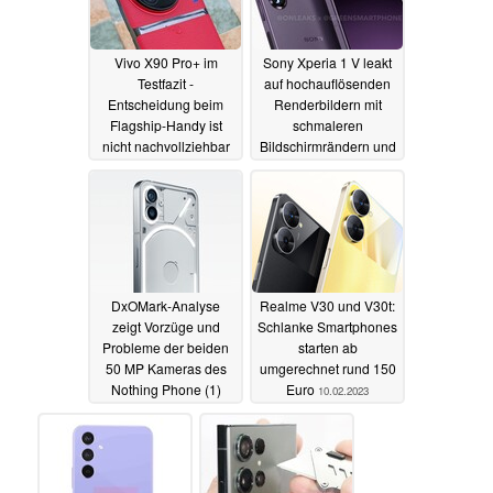
Vivo X90 Pro+ im
Sony Xperia 1 V leakt
Testfazit -
auf hochauflösenden
Entscheidung beim
Renderbildern mit
Flagship-Handy ist
schmaleren
nicht nachvollziehbar
Bildschirmrändern und
größerem
11.02.2023
Kameramodul
11.02.2023
DxOMark-Analyse
Realme V30 und V30t:
zeigt Vorzüge und
Schlanke Smartphones
Probleme der beiden
starten ab
50 MP Kameras des
umgerechnet rund 150
Nothing Phone (1)
Euro
10.02.2023
11.02.2023