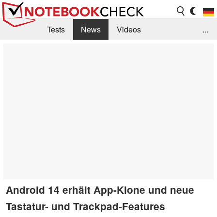
Tests
News
Videos
...
Benchmarks & Tech
Externe Tests
Kaufberatung
Deals
Suche
Jobs
Forum
Android 14 erhält App-Klone und neue
Tastatur- und Trackpad-Features