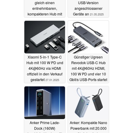
gleich einen
USB-Version
entnehmbaren,
angeschlossener
kompakteren Hub mit
Geräte an
21.05.2025
02.12.2025
Xiaomi 5-in-1 Type-C
Günstiger Ugreen
Hub mit 100 W PD und
Revodok USB-C Hub
4K@60Hz via HDMI
mit 4K@60Hz HDMI,
offiziell in den Verkauf
100 W PD und vier 10
gestartet
Gbit/s USB-Ports startet
27.01.2025
mit Rabatt
19.08.2024
Anker Prime Lade-
Anker: Kompakte Nano
Dock (160W)
Powerbank mit 20.000