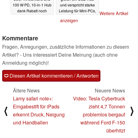
100 W PD, 10-in-1 Hub
und verspricht starke
dank Rabatt noch
Leistung für Mini-PCs,
Weitere Artikel
günstiger
Gaming-Handhelds
28.06.2024
anzeigen
und Laptops
09.06.2024
Kommentare
Fragen, Anregungen, zusätzliche Informationen zu diesem
Artikel? - Uns interessiert Deine Meinung (auch ohne
Anmeldung möglich)!
Diesen Artikel kommentieren / Antworten
Ältere News
Neuere News
Lamy safari note+:
Video: Tesla Cybertruck
Eingabestift für iPads
zieht 4,7 Tonnen
⟨
⟩
erkennt Druck, Neigung
problemlos bergauf
und Handballen
während Ford F-150
überhitzt