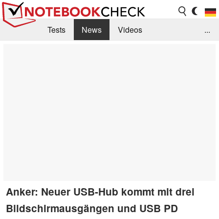
Tests
News
Videos
...
Benchmarks & Tech
Externe Tests
Kaufberatung
Deals
Suche
Jobs
Forum
Anker: Neuer USB-Hub kommt mit drei
Bildschirmausgängen und USB PD