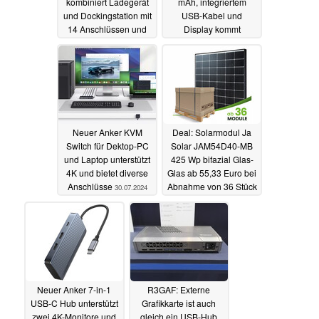
kombiniert Ladegerät
mAh, integriertem
und Dockingstation mit
USB-Kabel und
14 Anschlüssen und
Display kommt
160 W Ladeleistung
04.08.2024
07.08.2024
Neuer Anker KVM
Deal: Solarmodul Ja
Switch für Dektop-PC
Solar JAM54D40-MB
und Laptop unterstützt
425 Wp bifazial Glas-
4K und bietet diverse
Glas ab 55,33 Euro bei
Anschlüsse
Abnahme von 36 Stück
30.07.2024
30.07.2024
Neuer Anker 7-in-1
R3GAF: Externe
USB-C Hub unterstützt
Grafikkarte ist auch
zwei 4K-Monitore und
gleich ein USB-Hub