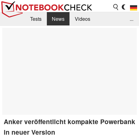
Tests
News
Videos
...
Benchmarks & Tech
Externe Tests
Kaufberatung
Deals
Suche
Jobs
Forum
Anker veröffentlicht kompakte Powerbank
in neuer Version