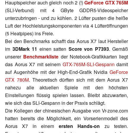
Hauptspeicher auch gleich noch 2 (!)
GeForce GTX 765M
(SLI-Verbund) mit 4 GByte GDDR5-Videospeicher
unterzubringen - und zu kühlen. 2 Lüfter pusten die heiße
Luft der Hochleistungskomponenten via 4 Lüfteröffnungen
(5 Heatpipes) ins Freie.
Bei den Benchmarks schafft das Aorus X7 laut Hersteller
im
3DMark 11
einen satten
Score von P7393
. Gemäß
unserer
Benchmarkliste
der Notebook-Grafikkarten liegt
das Aorus X7 mit seinem
GTX-765M-SLI-Gespann
damit
auf Augenhöhe mit der High-End-Grafik Nvidia
GeForce
GTX 780M
. Theoretisch dürften sich mit dem Aorus X7
nahezu alle aktuellen Spiele mit den höchsten
Einstellungen flüssig spielen lassen. Bleibt abzuwarten,
wie sich das SLI-Gespann in der Praxis schlägt.
Die Kollegen der chinesischen Ausgabe von Vr-zone.com
hatten bereits die Möglichkeit, ein Vorserienmodell des
Aorus X7 in einem
ersten Hands-on
zu testen.