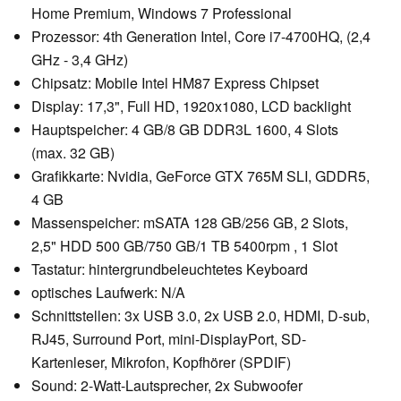
Home Premium, Windows 7 Professional
Prozessor: 4th Generation Intel, Core i7-4700HQ, (2,4
GHz - 3,4 GHz)
Chipsatz: Mobile Intel HM87 Express Chipset
Display: 17,3", Full HD, 1920x1080, LCD backlight
Hauptspeicher: 4 GB/8 GB DDR3L 1600, 4 Slots
(max. 32 GB)
Grafikkarte: Nvidia, GeForce GTX 765M SLI, GDDR5,
4 GB
Massenspeicher: mSATA 128 GB/256 GB, 2 Slots,
2,5" HDD 500 GB/750 GB/1 TB 5400rpm , 1 Slot
Tastatur: hintergrundbeleuchtetes Keyboard
optisches Laufwerk: N/A
Schnittstellen: 3x USB 3.0, 2x USB 2.0, HDMI, D-sub,
RJ45, Surround Port, mini-DisplayPort, SD-
Kartenleser, Mikrofon, Kopfhörer (SPDIF)
Sound: 2-Watt-Lautsprecher, 2x Subwoofer