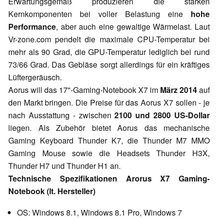
Erwartungsgemäß produzieren die starken
Kernkomponenten bei voller Belastung eine
hohe
Performance
, aber auch eine gewaltige Wärmelast. Laut
Vr-zone.com pendelt die maximale CPU-Temperatur bei
mehr als 90 Grad, die GPU-Temperatur lediglich bei rund
73/66 Grad. Das Gebläse sorgt allerdings für ein kräftiges
Lüftergeräusch.
Aorus will das 17"-Gaming-Notebook X7 im
März 2014
auf
den Markt bringen. Die Preise für das Aorus X7 sollen - je
nach Ausstattung - zwischen
2100 und 2800 US-Dollar
liegen. Als Zubehör bietet Aorus das mechanische
Gaming Keyboard Thunder K7, die Thunder M7 MMO
Gaming Mouse sowie die Headsets Thunder H3X,
Thunder H7 und Thunder H1 an.
Technische Spezifikationen Arorus X7 Gaming-
Notebook (lt. Hersteller)
OS: Windows 8.1, Windows 8.1 Pro, Windows 7