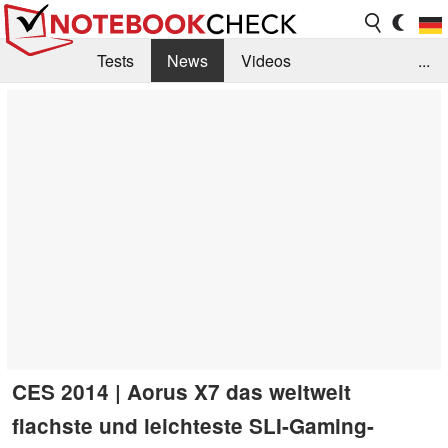
Tests
News
Videos
...
Benchmarks & Tech
Externe Tests
Kaufberatung
Deals
Suche
Jobs
Forum
CES 2014 | Aorus X7 das weltweit
flachste und leichteste SLI-Gaming-