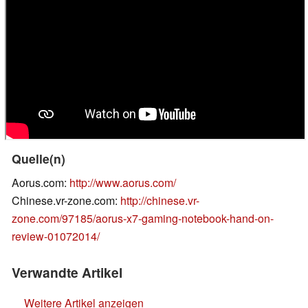
Quelle(n)
Aorus.com:
http://www.aorus.com/
Chinese.vr-zone.com:
http://chinese.vr-
zone.com/97185/aorus-x7-gaming-notebook-hand-on-
review-01072014/
Verwandte Artikel
Weitere Artikel anzeigen