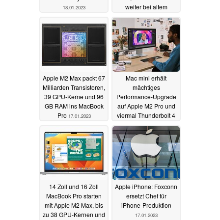
weiter bei altem
18.01.2023
Design
17.01.2023
Apple M2 Max packt 67
Mac mini erhält
Milliarden Transistoren,
mächtiges
39 GPU-Kerne und 96
Performance-Upgrade
GB RAM ins MacBook
auf Apple M2 Pro und
Pro
viermal Thunderbolt 4
17.01.2023
17.01.2023
14 Zoll und 16 Zoll
Apple iPhone: Foxconn
MacBook Pro starten
ersetzt Chef für
mit Apple M2 Max, bis
iPhone-Produktion
zu 38 GPU-Kernen und
17.01.2023