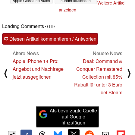
Apple Glass und Autos
hunderttausenden
Weitere Artikel
Downloads
16.01.2023
16.01.2023
anzeigen
Loading Comments
Diesen Artikel kommentieren / Antworten
Ältere News
Neuere News
Apple iPhone 14 Pro:
Deal: Command &
Angebot und Nachfrage
Conquer Remastered
⟨
⟩
jetzt ausgeglichen
Collection mit 85%
Rabatt für unter 3 Euro
bei Steam
Als bevorzugte Quelle
auf Google
hinzufügen