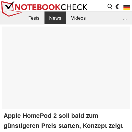
Tests
News
Videos
...
Benchmarks & Tech
Externe Tests
Kaufberatung
Deals
Suche
Jobs
Forum
Apple HomePod 2 soll bald zum
günstigeren Preis starten, Konzept zeigt