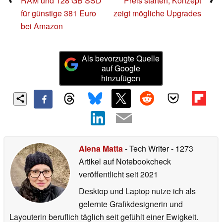
RAM und 128 GB SSD
Preis starten, Konzept
für günstige 381 Euro
zeigt mögliche Upgrades
bei Amazon
Als bevorzugte Quelle
auf Google
hinzufügen
Alena Matta
- Tech Writer
- 1273
Artikel auf Notebookcheck
veröffentlicht
seit 2021
Desktop und Laptop nutze ich als
gelernte Grafikdesignerin und
Layouterin beruflich täglich seit gefühlt einer Ewigkeit.