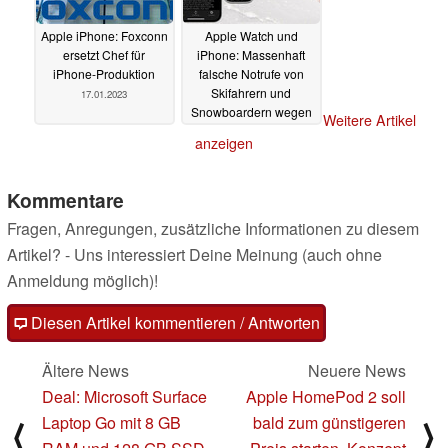
Apple iPhone: Foxconn
Apple Watch und
ersetzt Chef für
iPhone: Massenhaft
iPhone-Produktion
falsche Notrufe von
Skifahrern und
17.01.2023
Snowboardern wegen
Weitere Artikel
Sturzerkennung
anzeigen
15.01.2023
Kommentare
Fragen, Anregungen, zusätzliche Informationen zu diesem
Artikel? - Uns interessiert Deine Meinung (auch ohne
Anmeldung möglich)!
Diesen Artikel kommentieren / Antworten
Ältere News
Neuere News
Deal: Microsoft Surface
Apple HomePod 2 soll
Laptop Go mit 8 GB
bald zum günstigeren
⟨
⟩