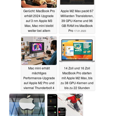
Gerücht: MacBook Pro
Apple M2 Max packt 67
erhält 2024 Upgrade
Milliarden Transistoren,
auf 3 nm Apple M3
39 GPU-Kerne und 96
Max, Mac mini bleibt
GB RAM ins MacBook
weiter bei altem
Pro
17.01.2023
Design
17.01.2023
Mac mini erhält
14 Zoll und 16 Zoll
mächtiges
MacBook Pro starten
Performance-Upgrade
mit Apple M2 Max, bis
auf Apple M2 Pro und
zu 38 GPU-Kernen und
viermal Thunderbolt 4
bis zu 22 Stunden
Laufzeit
17.01.2023
17.01.2023