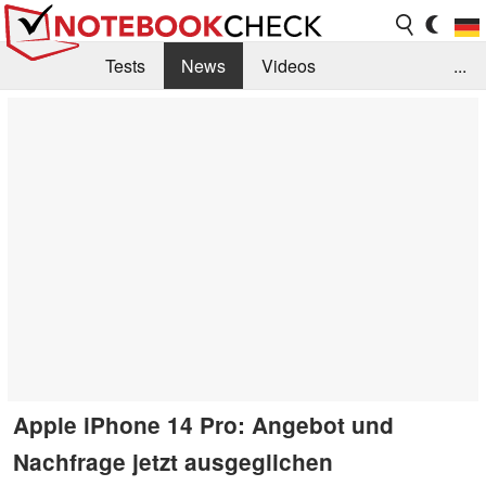
Tests
News
Videos
...
Benchmarks & Tech
Externe Tests
Kaufberatung
Deals
Suche
Jobs
Forum
Apple iPhone 14 Pro: Angebot und
Nachfrage jetzt ausgeglichen