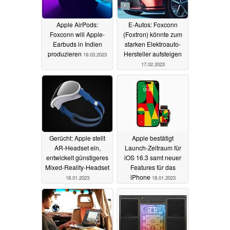
Apple AirPods:
E-Autos: Foxconn
Foxconn will Apple-
(Foxtron) könnte zum
Earbuds in Indien
starken Elektroauto-
produzieren
Hersteller aufsteigen
19.03.2023
17.02.2023
Gerücht: Apple stellt
Apple bestätigt
AR-Headset ein,
Launch-Zeitraum für
entwickelt günstigeres
iOS 16.3 samt neuer
Mixed-Reality-Headset
Features für das
iPhone
18.01.2023
18.01.2023