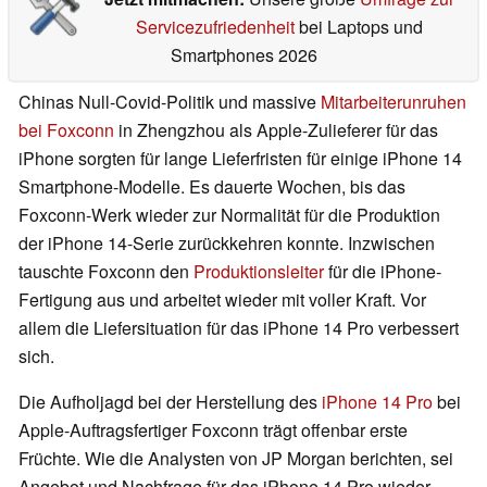
Servicezufriedenheit
bei Laptops und
Smartphones 2026
Chinas Null-Covid-Politik und massive
Mitarbeiterunruhen
bei Foxconn
in Zhengzhou als Apple-Zulieferer für das
iPhone sorgten für lange Lieferfristen für einige iPhone 14
Smartphone-Modelle. Es dauerte Wochen, bis das
Foxconn-Werk wieder zur Normalität für die Produktion
der iPhone 14-Serie zurückkehren konnte. Inzwischen
tauschte Foxconn den
Produktionsleiter
für die iPhone-
Fertigung aus und arbeitet wieder mit voller Kraft. Vor
allem die Liefersituation für das iPhone 14 Pro verbessert
sich.
Die Aufholjagd bei der Herstellung des
iPhone 14 Pro
bei
Apple-Auftragsfertiger Foxconn trägt offenbar erste
Früchte. Wie die Analysten von JP Morgan berichten, sei
Angebot und Nachfrage für das iPhone 14 Pro wieder