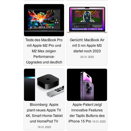
will
11.02.2023
25.01.2023
Tests des MacBook Pro
Gerücht: MacBook Air
mit Apple M2 Pro und
mit 3 nm Apple M3
M2 Max zeigen
startet noch 2023
Performance-
20.01.2023
Upgrades und deutlich
längere Akkulaufzeit
23.01.2023
Bloomberg: Apple
Apple-Patent zeigt
plant neues Apple TV
innovative Features
4K, Smart-Home-Tablet
der Taptic Buttons des
und HomePod TV
iPhone 15 Pro
19.01.2023
19.01.2023