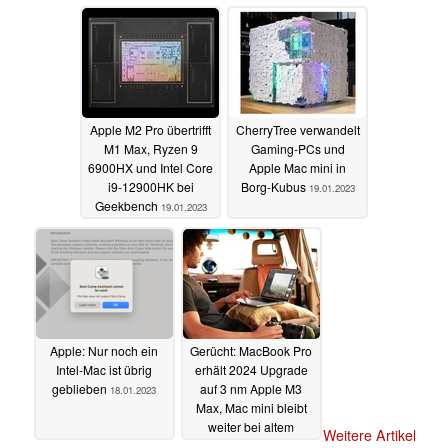
Apple M2 Pro übertrifft
CherryTree verwandelt
M1 Max, Ryzen 9
Gaming-PCs und
6900HX und Intel Core
Apple Mac mini in
i9-12900HK bei
Borg-Kubus
19.01.2023
Geekbench
19.01.2023
Apple: Nur noch ein
Gerücht: MacBook Pro
Intel-Mac ist übrig
erhält 2024 Upgrade
geblieben
auf 3 nm Apple M3
18.01.2023
Max, Mac mini bleibt
weiter bei altem
Weitere Artikel
Design
17.01.2023