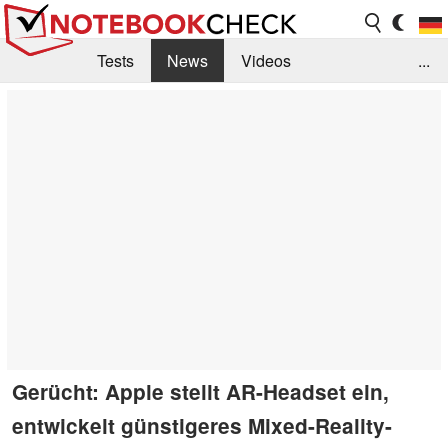
Tests
News
Videos
...
Benchmarks & Tech
Externe Tests
Kaufberatung
Deals
Suche
Jobs
Forum
Gerücht: Apple stellt AR-Headset ein,
entwickelt günstigeres Mixed-Reality-