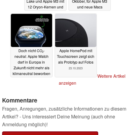
Lake und Apple M3 mit
Oktober, für Apple M3
12 Oryon-Kernen und
und neue Macs
4,6 TFLOPs iGPU
24.10.2023
24.10.2023
Doch nicht CO₂-
Apple HomePod mit
neutral: Apple Watch
Touchscreen zeigt sich
darf in Europa in
als Prototyp auf Fotos
Zukunft nicht mehr als
23.10.2023
klimaneutral beworben
Weitere Artikel
werden
24.10.2023
anzeigen
Kommentare
Fragen, Anregungen, zusätzliche Informationen zu diesem
Artikel? - Uns interessiert Deine Meinung (auch ohne
Anmeldung möglich)!