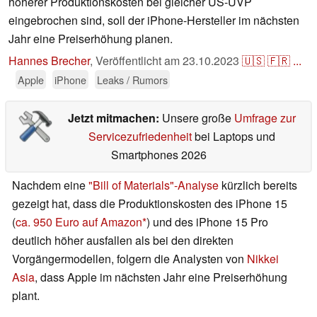
höherer Produktionskosten bei gleicher US-UVP
eingebrochen sind, soll der iPhone-Hersteller im nächsten
Jahr eine Preiserhöhung planen.
Hannes Brecher
,
Veröffentlicht am
23.10.2023
🇺🇸
🇫🇷
...
Apple
iPhone
Leaks / Rumors
Jetzt mitmachen:
Unsere große
Umfrage zur
Servicezufriedenheit
bei Laptops und
Smartphones 2026
Nachdem eine
"Bill of Materials"-Analyse
kürzlich bereits
gezeigt hat, dass die Produktionskosten des iPhone 15
(
ca. 950 Euro auf Amazon
) und des iPhone 15 Pro
deutlich höher ausfallen als bei den direkten
Vorgängermodellen, folgern die Analysten von
Nikkei
Asia
, dass Apple im nächsten Jahr eine Preiserhöhung
plant.