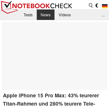
Tests
News
Videos
...
Benchmarks & Tech
Externe Tests
Kaufberatung
Deals
Suche
Jobs
Forum
Apple iPhone 15 Pro Max: 43% teurerer
Titan-Rahmen und 280% teurere Tele-