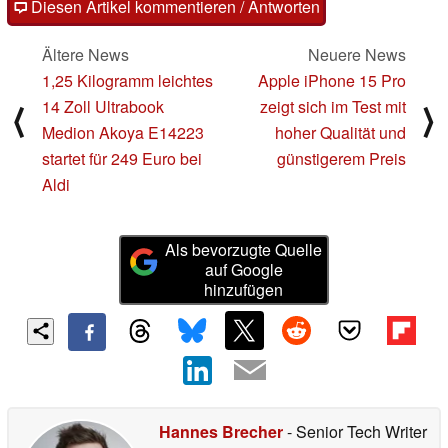
Diesen Artikel kommentieren / Antworten
Ältere News
Neuere News
1,25 Kilogramm leichtes
Apple iPhone 15 Pro
14 Zoll Ultrabook
zeigt sich im Test mit
⟨
⟩
Medion Akoya E14223
hoher Qualität und
startet für 249 Euro bei
günstigerem Preis
Aldi
Als bevorzugte Quelle
auf Google
hinzufügen
Hannes Brecher
- Senior Tech Writer