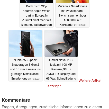
Doch nicht CO₂-
Murena 2 Smartphone
neutral: Apple Watch
mit Privatsphäre-
darf in Europa in
Switch sammelt über
Zukunft nicht mehr als
150.000€ auf
klimaneutral beworben
Kickstarter
24.10.2023
werden
24.10.2023
Nubia Z50S packt
Huawei Nova 11 SE
Snapdragon 8 Gen 2
leakt mit 108 MP
und 35 mm Kamera ins
Kamera, 90 Hz
günstige Mittelklasse-
AMOLED-Display und
Smartphone
66 Watt Schnellladung
23.10.2023
Weitere Artikel
23.10.2023
anzeigen
Kommentare
Fragen, Anregungen, zusätzliche Informationen zu diesem