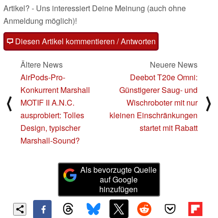
Artikel? - Uns interessiert Deine Meinung (auch ohne
Anmeldung möglich)!
Diesen Artikel kommentieren / Antworten
Ältere News
Neuere News
AirPods-Pro-
Deebot T20e Omni:
Konkurrent Marshall
Günstigerer Saug- und
⟨
⟩
MOTIF II A.N.C.
Wischroboter mit nur
ausprobiert: Tolles
kleinen Einschränkungen
Design, typischer
startet mit Rabatt
Marshall-Sound?
Als bevorzugte Quelle
auf Google
hinzufügen