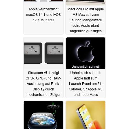
Apple veröffentlicht
MacBook Pro mit Apple
macOS 14.1 und tvOS
M3 Max soll zum
17.1
Launch Mangelware
25.10.2023
sein, Apple plant
angeblich günstiges
MacBook für 2024
25.10.2023
Streacom VU1 zeigt
Unheimlich schnell:
CPU-, GPU- und RAM-
Apple lädt zum
Auslastung auf E-Ink-
Launch-Event am 31.
Display durch
Oktober, für Apple M3
mechanischen Zeiger
und neue Macs
24.10.2023
24.10.2023