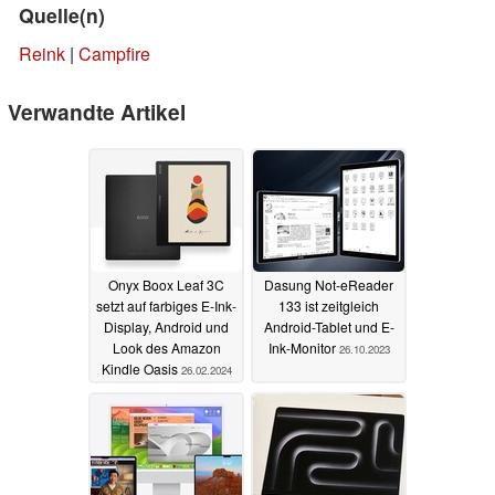
Quelle(n)
Reink
|
Campfire
Verwandte Artikel
Onyx Boox Leaf 3C
Dasung Not-eReader
setzt auf farbiges E-Ink-
133 ist zeitgleich
Display, Android und
Android-Tablet und E-
Look des Amazon
Ink-Monitor
26.10.2023
Kindle Oasis
26.02.2024