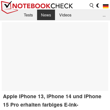
Tests
News
Videos
...
Benchmarks & Tech
Externe Tests
Kaufberatung
Deals
Suche
Jobs
Forum
Apple iPhone 13, iPhone 14 und iPhone
15 Pro erhalten farbiges E-Ink-