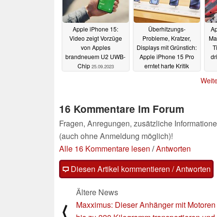
Apple iPhone 15:
Überhitzungs-
Ap
Video zeigt Vorzüge
Probleme, Kratzer,
Ma
von Apples
Displays mit Grünstich:
T
brandneuem U2 UWB-
Apple iPhone 15 Pro
dr
Chip
erntet harte Kritik
25.09.2023
25.09.2023
Weite
16 Kommentare im Forum
Fragen, Anregungen, zusätzliche Informatione
(auch ohne Anmeldung möglich)!
Alle 16 Kommentare lesen
/
Antworten
Diesen Artikel kommentieren / Antworten
Ältere News
Maxximus: Dieser Anhänger mit Motoren
⟨