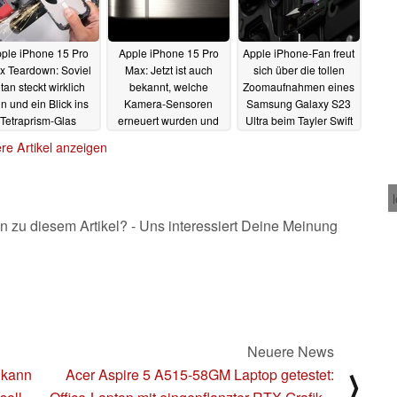
ple iPhone 15 Pro
Apple iPhone 15 Pro
Apple iPhone-Fan freut
x Teardown: Soviel
Max: Jetzt ist auch
sich über die tollen
itan steckt wirklich
bekannt, welche
Zoomaufnahmen eines
in und ein Blick ins
Kamera-Sensoren
Samsung Galaxy S23
Tetraprism-Glas
erneuert wurden und
Ultra beim Tayler Swift
welche nicht
Konzert
25.09.2023
24.09.2023
24.09.2023
re Artikel anzeigen
n zu diesem Artikel? - Uns interessiert Deine Meinung
Neuere News
 kann
Acer Aspire 5 A515-58GM Laptop getestet:
⟩