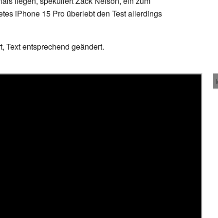
ials liegen, spekuliert Zack Nelson, ein zum
tes iPhone 15 Pro überlebt den Test allerdings
rt, Text entsprechend geändert.