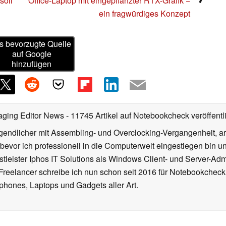
soll
Office-Laptop mit eingepflanzter RTX-Grafik −
ein fragwürdiges Konzept
s bevorzugte Quelle
auf Google
hinzufügen
aging Editor News
- 11745 Artikel auf Notebookcheck veröffentl
gendlicher mit Assembling- und Overclocking-Vergangenheit, arb
 bevor ich professionell in die Computerwelt eingestiegen bin 
stleister Iphos IT Solutions als Windows Client- und Server-Ad
 Freelancer schreibe ich nun schon seit 2016 für Notebookcheck
phones, Laptops und Gadgets aller Art.