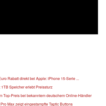
uro Rabatt direkt bei Apple: iPhone 15-Serie ...
 1TB Speicher erlebt Preissturz
um Top-Preis bei bekanntem deutschem Online-Händler
Pro Max zeigt eingestampfte Taptic Buttons