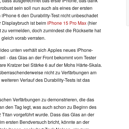
e, dass ausgerechnet das erste iPhone, das dank
robust sein soll nun auch als eines der ersten
 iPhone 6 den Durability-Test nicht unbeschadet
 Displaybruch ist beim
iPhone 15 Pro Max
(hier
ht zu vermelden, doch zumindest die Rückseite hat
 gleich vorab verraten.
ideo unten verhält sich Apples neues iPhone-
teil - das Glas an der Front bekommt vom Tester
are Kratzer bei Stärke 6 auf der Mohs Härte-Skala.
 überraschenderweise nicht zu Verfärbungen am
eiteren Verlauf des Durability-Tests ist das
pischen Verfärbungen zu demonstrieren, die das
e an den Tag legt, was auch schon zu Beginn des
Titan vorgeführt wurde. Dass das Glas an der
im ersten Bendversuch bricht, könnte an der