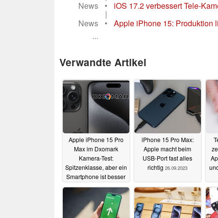
News
•
iOS 17.2 verbessert Tele-Kame
|
News
•
Apple iPhone 15: Produktion l
...
Verwandte Artikel
Apple iPhone 15 Pro
iPhone 15 Pro Max:
T
Max im Dxomark
Apple macht beim
ze
Kamera-Test:
USB-Port fast alles
Ap
Spitzenklasse, aber ein
richtig
und
26.09.2023
Smartphone ist besser
26.09.2023