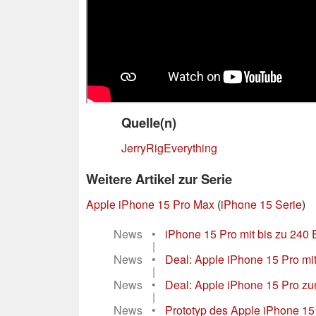
Quelle(n)
JerryRigEverything
Weitere Artikel zur Serie
Apple iPhone 15 Pro Max
(
iPhone 15 Serie
)
News
•
iPhone 15 Pro mit bis zu 240 E
|
News
•
Deal: Apple iPhone 15 Pro mit
|
News
•
Deal: Apple iPhone 15 Pro z
|
News
•
Prototyp des Apple iPhone 15 