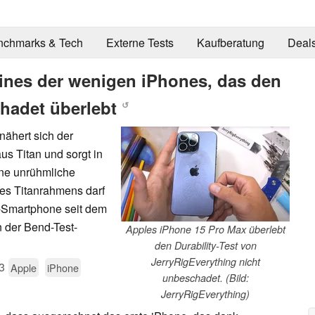
nchmarks & Tech
Externe Tests
Kaufberatung
Deal
ines der wenigen iPhones, das den
chadet überlebt
↺
ähert sich der
s Titan und sorgt in
ine unrühmliche
des Titanrahmens darf
e-Smartphone seit dem
 der Bend-Test-
Apples iPhone 15 Pro Max überlebt
den Durability-Test von
JerryRigEverything nicht
3
Apple
iPhone
unbeschadet. (Bild:
JerryRigEverything)