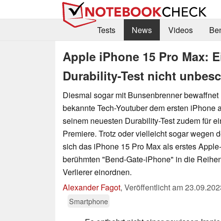
Tests
News
Videos
Be
Apple iPhone 15 Pro Max: E
Durability-Test nicht unbes
Diesmal sogar mit Bunsenbrenner bewaffnet n
bekannte Tech-Youtuber dem ersten iPhone au
seinem neuesten Durability-Test zudem für e
Premiere. Trotz oder vielleicht sogar wegen 
sich das iPhone 15 Pro Max als erstes Appl
berühmten "Bend-Gate-iPhone" in die Reihen
Verlierer einordnen.
Alexander Fagot
,
Veröffentlicht am
23.09.202
Smartphone