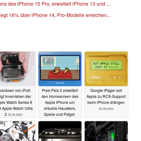
ra des iPhone 15 Pro, erweitert iPhone 13 und ...
iegt 16% über iPhone 14, Pro-Modelle erreichen...
eardown von iFixit
Pixel Pals 2 erweitert
Google iPager soll
igt Innenleben der
den Homescreen des
Apple zu RCS-Support
ple Watch Series 9
Apple iPhone um
beim iPhone drängen
 Apple Watch Ultra
virtuelle Haustiere,
25.09.2023
2
Spiele und Fidget-
25.09.2023
Widgets
25.09.2023