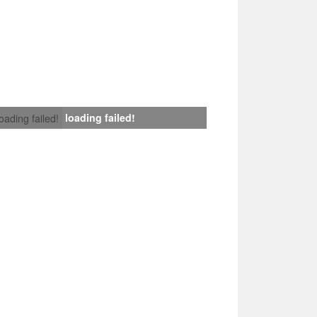
loading failed!
loading failed!