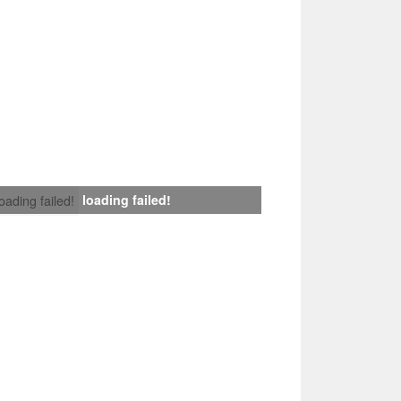
loading failed!
loading failed!