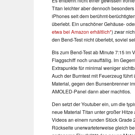
Es entbehrt nicht einer gewissen Ironi
Titan leichter aber dennoch besonders 
iPhones seit dem berühmt-berüchtigten
überlebt. Ein unschöner Gehäuse- oder
etwa bei Amazon erhältlich
) zwar nic
den Bend-Test nicht überlebt, soviel sei
Bis zum Bend-Test ab Minute 7:15 im V
Flaggschiff noch unauffällig. Im Gegen
Extrapunkte für minimal weniger sichtb
Auch der Burntest mit Feuerzeug führt
Material, gegen den Bunsenbrenner im w
AMOLED-Panel dann aber machtlos.
Den setzt der Youtuber ein, um die ty
neue Material Titan unter großer Hitz
Videos an einem runden Stück Grade 2 
Rückseite unerwarteterweise gleich be