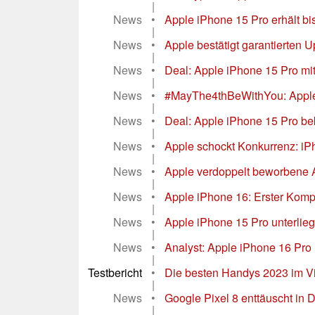
|
News
•
Apple iPhone 15 Pro erhält b
|
News
•
Apple bestätigt garantierten 
|
News
•
Deal: Apple iPhone 15 Pro m
|
News
•
#MayThe4thBeWithYou: Apples
|
News
•
Deal: Apple iPhone 15 Pro b
|
News
•
Apple schockt Konkurrenz: iPh
|
News
•
Apple verdoppelt beworbene 
|
News
•
Apple iPhone 16: Erster Komp
|
News
•
Apple iPhone 15 Pro unterlie
|
News
•
Analyst: Apple iPhone 16 Pro 
|
Testbericht
•
Die besten Handys 2023 im Vid
|
News
•
Google Pixel 8 enttäuscht in 
|