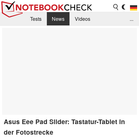
Tests
News
Videos
...
Benchmarks & Tech
Externe Tests
Kaufberatung
Deals
Suche
Jobs
Forum
Asus Eee Pad Slider: Tastatur-Tablet in
der Fotostrecke