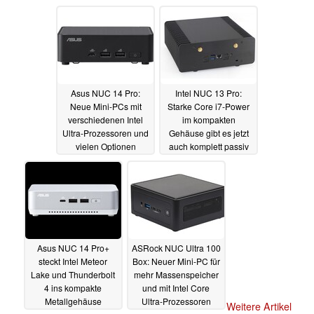
11.07.2024
09.07.2024
Asus NUC 14 Pro:
Intel NUC 13 Pro:
Neue Mini-PCs mit
Starke Core i7-Power
verschiedenen Intel
im kompakten
Ultra-Prozessoren und
Gehäuse gibt es jetzt
vielen Optionen
auch komplett passiv
gekühlt
18.02.2024
14.02.2024
Asus NUC 14 Pro+
ASRock NUC Ultra 100
steckt Intel Meteor
Box: Neuer Mini-PC für
Lake und Thunderbolt
mehr Massenspeicher
4 ins kompakte
und mit Intel Core
Metallgehäuse
Ultra-Prozessoren
Weitere Artikel