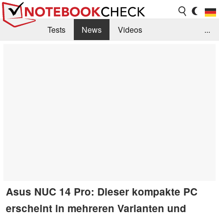
Tests
News
Videos
...
Benchmarks & Tech
Externe Tests
Kaufberatung
Deals
Suche
Jobs
Forum
Asus NUC 14 Pro: Dieser kompakte PC
erscheint in mehreren Varianten und