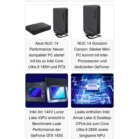
29.10.2024
Asus NUC 14
NUC 14 Scorpion
Performance: Neuer,
Canyon: Starker Mini-
kompakter PC startet
PC kommt mit Intel-
mit bis zu Intel Core
Prozessoren und
Ultra 9 185H und RTX
dedizierten GeForce-
4070, unterstützt fünf
Grafikkarten
17.07.2024
Displays
14.08.2024
Intel Arc 140V Lunar
Leaks enthüllen Intel
Lake iGPU erreicht in
Arrow Lake-S Desktop-
Benchmark-Leak
CPUs bis zum Core
Performance der
Ultra 9 285K sowie
GeForce GTX 1650
langsame NPU