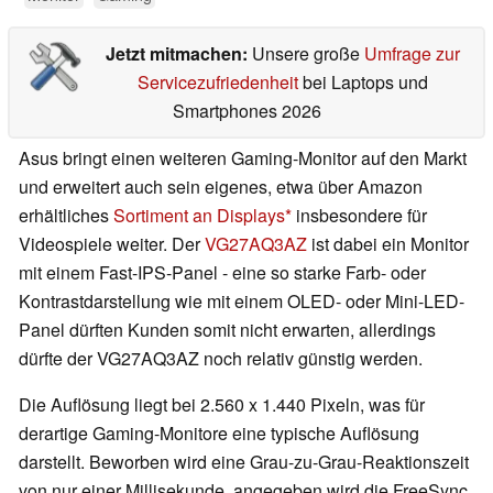
Jetzt mitmachen:
Unsere große
Umfrage zur
Servicezufriedenheit
bei Laptops und
Smartphones 2026
Asus bringt einen weiteren Gaming-Monitor auf den Markt
und erweitert auch sein eigenes, etwa über Amazon
erhältliches
Sortiment an Displays
insbesondere für
Videospiele weiter. Der
VG27AQ3AZ
ist dabei ein Monitor
mit einem Fast-IPS-Panel - eine so starke Farb- oder
Kontrastdarstellung wie mit einem OLED- oder Mini-LED-
Panel dürften Kunden somit nicht erwarten, allerdings
dürfte der VG27AQ3AZ noch relativ günstig werden.
Die Auflösung liegt bei 2.560 x 1.440 Pixeln, was für
derartige Gaming-Monitore eine typische Auflösung
darstellt. Beworben wird eine Grau-zu-Grau-Reaktionszeit
von nur einer Millisekunde, angegeben wird die FreeSync