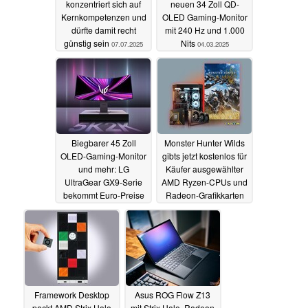
konzentriert sich auf
neuen 34 Zoll QD-
Kernkompetenzen und
OLED Gaming-Monitor
dürfte damit recht
mit 240 Hz und 1.000
günstig sein
Nits
07.07.2025
04.03.2025
Biegbarer 45 Zoll
Monster Hunter Wilds
OLED-Gaming-Monitor
gibts jetzt kostenlos für
und mehr: LG
Käufer ausgewählter
UltraGear GX9-Serie
AMD Ryzen-CPUs und
bekommt Euro-Preise
Radeon-Grafikkarten
und Starttermin
26.02.2025
26.02.2025
Framework Desktop
Asus ROG Flow Z13
packt AMD Strix Halo
mit Strix Halo, Radeon