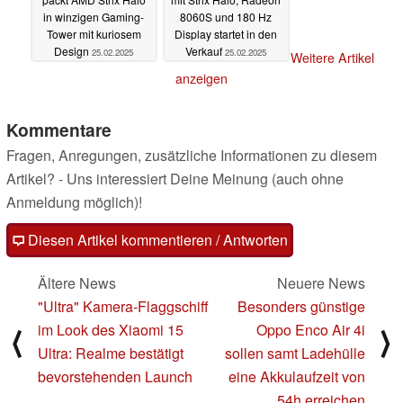
in winzigen Gaming-
8060S und 180 Hz
Tower mit kuriosem
Display startet in den
Design
Verkauf
25.02.2025
25.02.2025
Weitere Artikel
anzeigen
Kommentare
Fragen, Anregungen, zusätzliche Informationen zu diesem
Artikel? - Uns interessiert Deine Meinung (auch ohne
Anmeldung möglich)!
Diesen Artikel kommentieren / Antworten
Ältere News
Neuere News
"Ultra" Kamera-Flaggschiff
Besonders günstige
im Look des Xiaomi 15
Oppo Enco Air 4i
⟨
⟩
Ultra: Realme bestätigt
sollen samt Ladehülle
bevorstehenden Launch
eine Akkulaufzeit von
54h erreichen