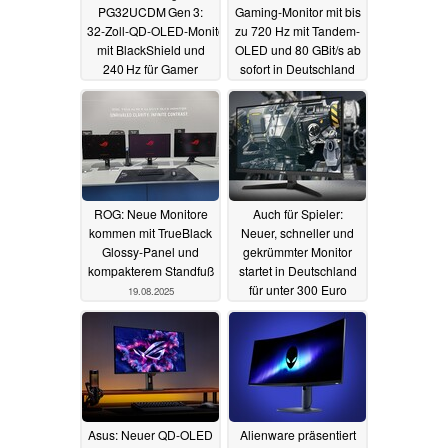
PG32UCDM Gen 3:
Gaming-Monitor mit bis
32‑Zoll‑QD‑OLED‑Monitor
zu 720 Hz mit Tandem-
mit BlackShield und
OLED und 80 GBit/s ab
240 Hz für Gamer
sofort in Deutschland
erhältlich
27.12.2025
07.11.2025
ROG: Neue Monitore
Auch für Spieler:
kommen mit TrueBlack
Neuer, schneller und
Glossy-Panel und
gekrümmter Monitor
kompakterem Standfuß
startet in Deutschland
für unter 300 Euro
19.08.2025
04.08.2025
Asus: Neuer QD-OLED
Alienware präsentiert