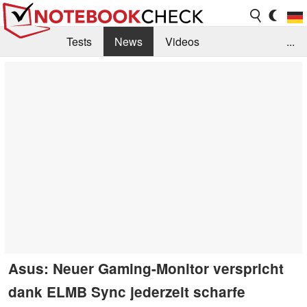
Tests
News
Videos
...
Benchmarks & Tech
Externe Tests
Kaufberatung
Deals
Suche
Jobs
Forum
Asus: Neuer Gaming-Monitor verspricht
dank ELMB Sync jederzeit scharfe