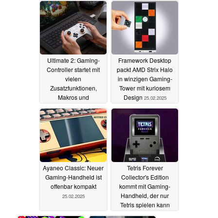
Ultimate 2: Gaming-
Framework Desktop
Controller startet mit
packt AMD Strix Halo
vielen
in winzigen Gaming-
Zusatzfunktionen,
Tower mit kuriosem
Makros und
Design
25.02.2025
Ladestation
25.02.2025
Ayaneo Classic: Neuer
Tetris Forever
Gaming-Handheld ist
Collector's Edition
offenbar kompakt
kommt mit Gaming-
Handheld, der nur
25.02.2025
Tetris spielen kann
25.02.2025