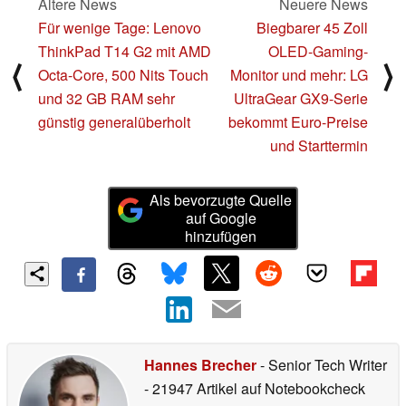
Ältere News
Neuere News
Für wenige Tage: Lenovo
Biegbarer 45 Zoll
ThinkPad T14 G2 mit AMD
OLED-Gaming-
⟨
⟩
Octa-Core, 500 Nits Touch
Monitor und mehr: LG
und 32 GB RAM sehr
UltraGear GX9-Serie
günstig generalüberholt
bekommt Euro-Preise
und Starttermin
Als bevorzugte Quelle
auf Google
hinzufügen
Hannes Brecher
- Senior Tech Writer
- 21947 Artikel auf Notebookcheck