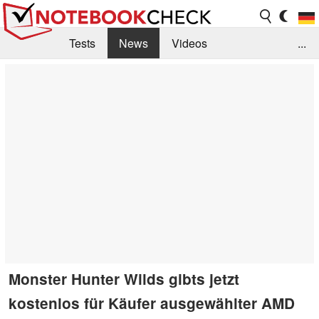
Tests
News
Videos
...
Benchmarks & Tech
Externe Tests
Kaufberatung
Deals
Suche
Jobs
Forum
Monster Hunter Wilds gibts jetzt
kostenlos für Käufer ausgewählter AMD