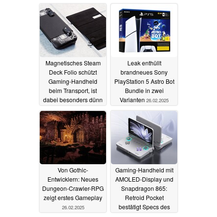
Magnetisches Steam
Leak enthüllt
Deck Folio schützt
brandneues Sony
Gaming-Handheld
PlayStation 5 Astro Bot
beim Transport, ist
Bundle in zwei
dabei besonders dünn
Varianten
26.02.2025
und leicht
26.02.2025
Von Gothic-
Gaming-Handheld mit
Entwicklern: Neues
AMOLED-Display und
Dungeon-Crawler-RPG
Snapdragon 865:
zeigt erstes Gameplay
Retroid Pocket
bestätigt Specs des
26.02.2025
Flip 2
26.02.2025