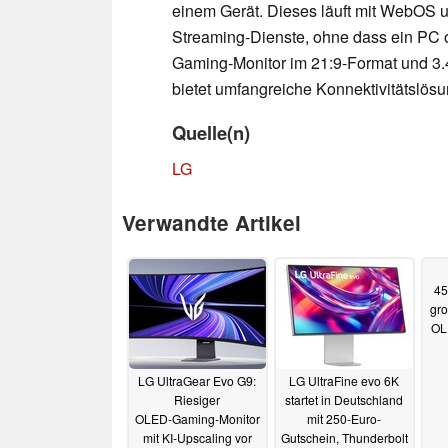
einem Gerät. Dieses läuft mit WebOS un
Streaming-Dienste, ohne dass ein PC od
Gaming-Monitor im 21:9-Format und 3.
bietet umfangreiche Konnektivitätslö
Quelle(n)
LG
Verwandte Artikel
45
gro
OL
LG UltraGear Evo G9:
LG UltraFine evo 6K
Riesiger
startet in Deutschland
OLED‑Gaming‑Monitor
mit 250-Euro-
mit KI‑Upscaling vor
Gutschein, Thunderbolt