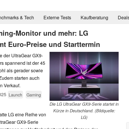
nchmarks & Tech
Externe Tests
Kaufberatung
Deal
ming-Monitor und mehr: LG
t Euro-Preise und Starttermin
e der UltraGear GX9-
rs spannend ist der 45
hl als gerader sowie
 Zudem starten auch
 Verkauf.
025
Launch
Gaming
Die LG UltraGear GX9-Serie startet in
Kürze in Deutschland. (Bildquelle:
atte LG eine Reihe von
LG)
traGear GX9-Serie