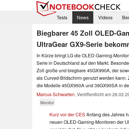
Tests
News
Videos
Be
Biegbarer 45 Zoll OLED-Ga
UltraGear GX9-Serie bekomm
In Kürze bringt LG die OLED-Gaming-Monitor
Serie in Deutschland auf den Markt. Besonde
Zoll große und biegbare 45GX990A, der sowo
als Curved-Bildschirm genutzt werden kann.
die Modelle 45GX950A und 39GX90SA in den
Marcus Schwarten
,
Veröffentlicht am
26.02.2
Monitor
Kurz vor der CES
Anfang des Jahres h
neuen OLED-Gaming-Monitoren der Ul