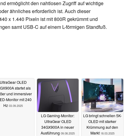
d ermöglicht den nahtlosen Zugriff auf wichtige
er ähnliches erforderlich ist. Auch dieser
440 x 1.440 Pixeln ist mit 800R gekrümmt und
sungen samt USB-C auf einem L-förmigen Standfuß.
UltraGear OLED
GX900A startet als
ßer und immersiver
ED-Monitor mit 240
Hz
03.09.2025
LG Gaming-Monitor:
LG bringt schnellen 5K-
UltraGear OLED
OLED mit starker
34GX900A in neuer
Krümmung auf den
Ausführung
Markt
09.08.2025
18.03.2025