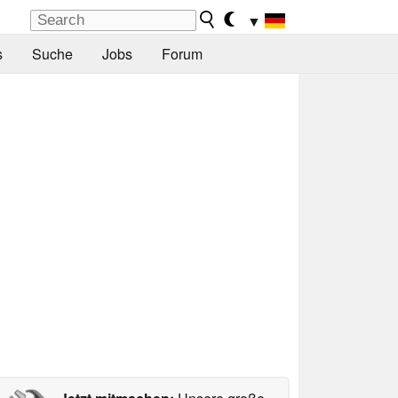
▼
s
Suche
Jobs
Forum