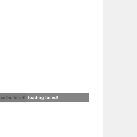
loading failed!
loading failed!