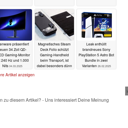
ienware präsentiert
Magnetisches Steam
Leak enthüllt
euen 34 Zoll QD-
Deck Folio schützt
brandneues Sony
ED Gaming-Monitor
Gaming-Handheld
PlayStation 5 Astro Bot
t 240 Hz und 1.000
beim Transport, ist
Bundle in zwei
Nits
dabei besonders dünn
Varianten
04.03.2025
26.02.2025
und leicht
26.02.2025
re Artikel anzeigen
n zu diesem Artikel? - Uns interessiert Deine Meinung