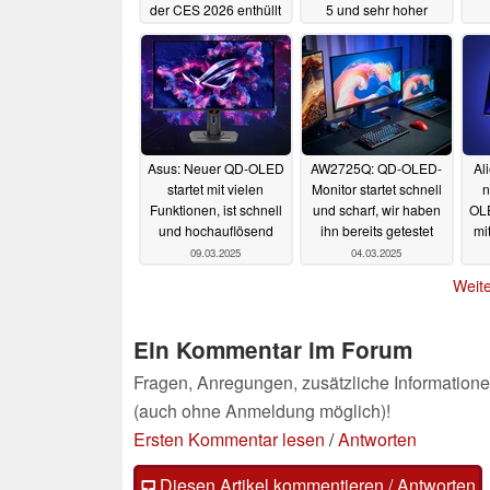
der CES 2026 enthüllt
5 und sehr hoher
Auflösung
26.12.2025
01.10.2025
Asus: Neuer QD-OLED
AW2725Q: QD-OLED-
Al
startet mit vielen
Monitor startet schnell
n
Funktionen, ist schnell
und scharf, wir haben
OL
und hochauflösend
ihn bereits getestet
mi
09.03.2025
04.03.2025
Weite
Ein Kommentar im Forum
Fragen, Anregungen, zusätzliche Informatione
(auch ohne Anmeldung möglich)!
Ersten Kommentar lesen
/
Antworten
Diesen Artikel kommentieren / Antworten