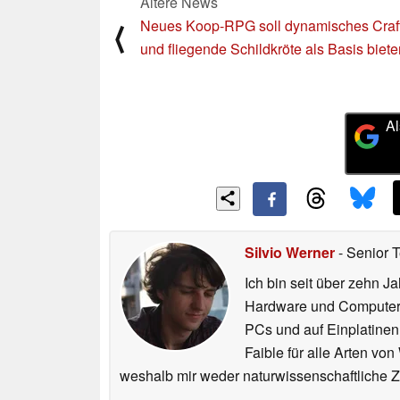
Ältere News
Neues Koop-RPG soll dynamisches Craf
⟨
und fliegende Schildkröte als Basis biete
Al
Silvio Werner
- Senior 
Ich bin seit über zehn J
Hardware und ComputerBa
PCs und auf Einplatinen
Faible für alle Arten vo
weshalb mir weder naturwissenschaftliche 