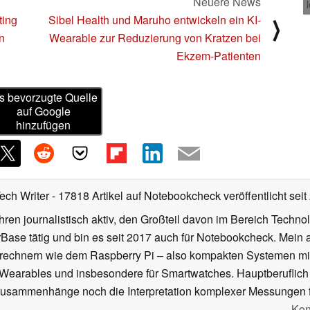
Neuere News
ting
Sibel Health und Maruho entwickeln ein KI-
⟩
n
Wearable zur Reduzierung von Kratzen bei
Ekzem-Patienten
s bevorzugte Quelle
auf Google
hinzufügen
Tech Writer
- 17818 Artikel auf Notebookcheck veröffentlicht
seit
ahren journalistisch aktiv, den Großteil davon im Bereich Techn
se tätig und bin es seit 2017 auch für Notebookcheck. Mein ak
rechnern wie dem Raspberry Pi – also kompakten Systemen mit
n Wearables und insbesondere für Smartwatches. Hauptberuflich
Zusammenhänge noch die Interpretation komplexer Messungen f
Kon