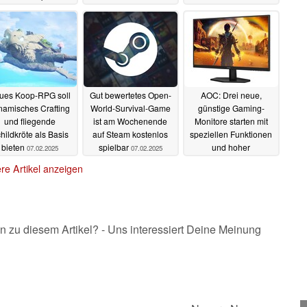
12.02.2025
11.02.2025
ues Koop-RPG soll
Gut bewertetes Open-
AOC: Drei neue,
namisches Crafting
World-Survival-Game
günstige Gaming-
und fliegende
ist am Wochenende
Monitore starten mit
hildkröte als Basis
auf Steam kostenlos
speziellen Funktionen
bieten
spielbar
und hoher
07.02.2025
07.02.2025
Bildwiederholfrequenz
re Artikel anzeigen
06.02.2025
n zu diesem Artikel? - Uns interessiert Deine Meinung