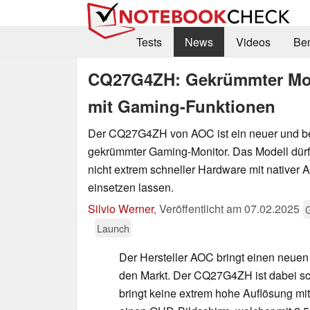
Tests
News
Videos
Be
CQ27G4ZH: Gekrümmter Moni
mit Gaming-Funktionen
Der CQ27G4ZH von AOC ist ein neuer und be
gekrümmter Gaming-Monitor. Das Modell dürf
nicht extrem schneller Hardware mit nativer 
einsetzen lassen.
Silvio Werner
,
Veröffentlicht am
07.02.2025
Launch
Der Hersteller AOC bringt einen neue
den Markt. Der CQ27G4ZH ist dabei sch
bringt keine extrem hohe Auflösung mit