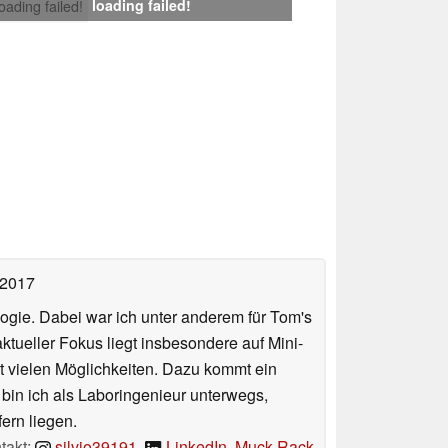
loading failed!
loading failed!
 2017
ologie. Dabei war ich unter anderem für Tom's
tueller Fokus liegt insbesondere auf Mini-
 vielen Möglichkeiten. Dazu kommt ein
 bin ich als Laboringenieur unterwegs,
ern liegen.
takt:
silvio39191
,
LinkedIn
,
Muck Rack