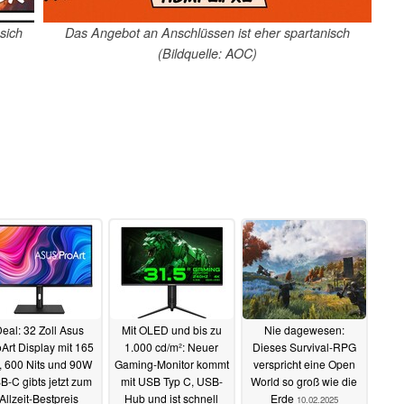
sich
Das Angebot an Anschlüssen ist eher spartanisch
(Bildquelle: AOC)
eal: 32 Zoll Asus
Mit OLED und bis zu
Nie dagewesen:
Art Display mit 165
1.000 cd/m²: Neuer
Dieses Survival-RPG
, 600 Nits und 90W
Gaming-Monitor kommt
verspricht eine Open
B-C gibts jetzt zum
mit USB Typ C, USB-
World so groß wie die
Allzeit-Bestpreis
Hub und ist schnell
Erde
10.02.2025