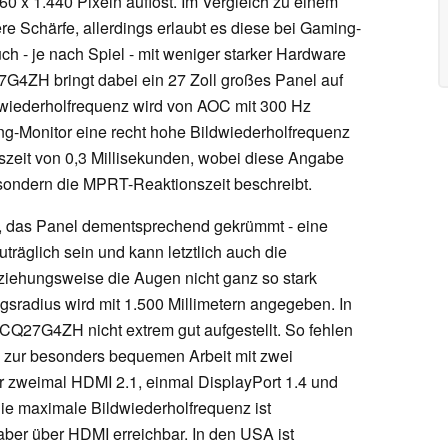
0 x 1.440 Pixeln auflöst. Im Vergleich zu einem
ere Schärfe, allerdings erlaubt es diese bei Gaming-
h - je nach Spiel - mit weniger starker Hardware
G4ZH bringt dabei ein 27 Zoll großes Panel auf
dwiederholfrequenz wird von AOC mit 300 Hz
g-Monitor eine recht hohe Bildwiederholfrequenz
nszeit von 0,3 Millisekunden, wobei diese Angabe
 sondern die MPRT-Reaktionszeit beschreibt.
, das Panel dementsprechend gekrümmt - eine
räglich sein und kann letztlich auch die
ziehungsweise die Augen nicht ganz so stark
adius wird mit 1.500 Millimetern angegeben. In
 CQ27G4ZH nicht extrem gut aufgestellt. So fehlen
 zur besonders bequemen Arbeit mit zwei
r zweimal HDMI 2.1, einmal DisplayPort 1.4 und
Die maximale Bildwiederholfrequenz ist
 aber über HDMI erreichbar. In den USA ist