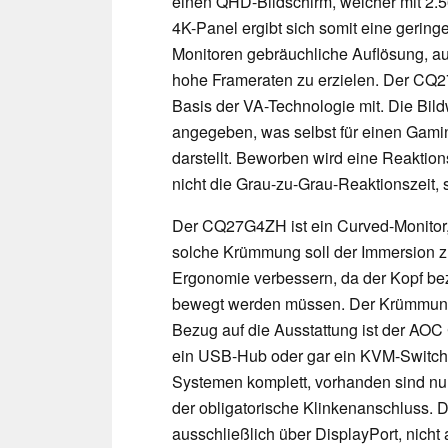
einen QHD-Bildschirm, welcher mit 2.56
4K-Panel ergibt sich somit eine gering
Monitoren gebräuchliche Auflösung, auc
hohe Frameraten zu erzielen. Der CQ27
Basis der VA-Technologie mit. Die Bil
angegeben, was selbst für einen Gamin
darstellt. Beworben wird eine Reaktio
nicht die Grau-zu-Grau-Reaktionszeit,
Der CQ27G4ZH ist ein Curved-Monitor
solche Krümmung soll der Immersion zut
Ergonomie verbessern, da der Kopf be
bewegt werden müssen. Der Krümmungsr
Bezug auf die Ausstattung ist der AOC
ein USB-Hub oder gar ein KVM-Switch
Systemen komplett, vorhanden sind nu
der obligatorische Klinkenanschluss. 
ausschließlich über DisplayPort, nicht