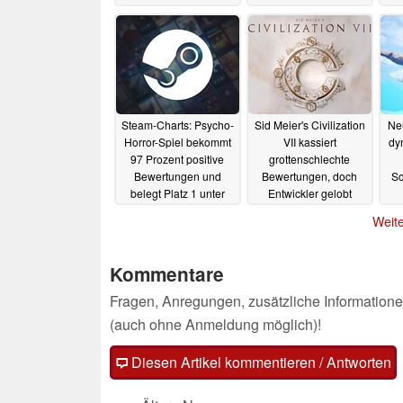
und Starttermin
26.02.2025
Steam-Charts: Psycho-
Sid Meier's Civilization
Ne
Horror-Spiel bekommt
VII kassiert
dy
97 Prozent positive
grottenschlechte
Bewertungen und
Bewertungen, doch
Sc
belegt Platz 1 unter
Entwickler gelobt
„Neu und angesagt“
Besserung
08.02.2025
Weite
10.02.2025
Kommentare
Fragen, Anregungen, zusätzliche Informatione
(auch ohne Anmeldung möglich)!
Diesen Artikel kommentieren / Antworten