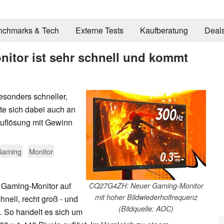
nchmarks & Tech
Externe Tests
Kaufberatung
Deal
tor ist sehr schnell und kommt
sonders schneller,
te sich dabei auch an
Auflösung mit Gewinn
Gaming
Monitor
n Gaming-Monitor auf
CQ27G4ZH: Neuer Gaming-Monitor
mit hoher Bildwiederholfrequenz
nell, recht groß - und
(Bildquelle: AOC)
. So handelt es sich um