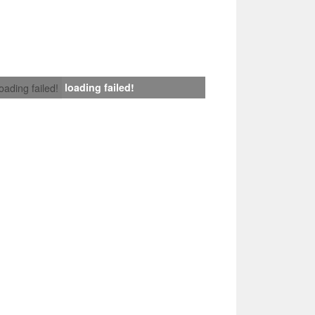
loading failed!
loading failed!