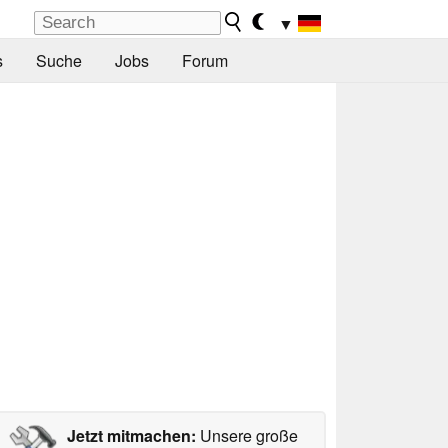
▼
s
Suche
Jobs
Forum
Jetzt mitmachen:
Unsere große