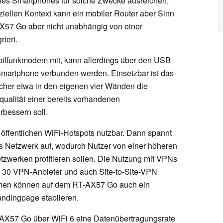
ines Smartphones für solche Zwecke ausreichen,
ellen Kontext kann ein mobiler Router aber Sinn
AX57 Go aber nicht unabhängig von einer
riert.
obilfunkmodem mit, kann allerdings über den USB
martphone verbunden werden. Einsetzbar ist das
cher etwa in den eigenen vier Wänden die
ualität einer bereits vorhandenen
rbessern soll.
 öffentlichen WiFi-Hotspots nutzbar. Dann spannt
es Netzwerk auf, wodurch Nutzer von einer höheren
etzwerken profitieren sollen. Die Nutzung mit VPNs
er 30 VPN-Anbieter und auch Site-to-Site-VPN
ehmen können auf dem RT-AX57 Go auch ein
andingpage etablieren.
T-AX57 Go über WiFi 6 eine Datenübertragungsrate