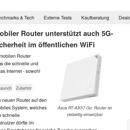
nchmarks & Tech
Externe Tests
Kaufberatung
Deal
biler Router unterstützt auch 5G-
herheit im öffentlichen WiFi
mobilen Router
gs die schnelle und
s Internet - sowohl
Launch
Zubehör
 neuen Router auf den
obiles System, welches
Asus RT-AX57 Go: Router ist
vielseitig einsetzbar
 schnelle
tnutzer dürfte im