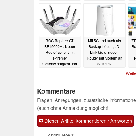
ROG Rapture GT-
Mit 5G und auch als
ZT
BE19000AI: Neuer
Backup-Lösung: D-
Rou
Router spricht mit
Link bietet neuen
extremer
Router mit Modem an
Geschwindigkeit und
04.12.2024
NPU auch
Weite
Videospieler an
11.01.2025
Kommentare
Fragen, Anregungen, zusätzliche Informatione
(auch ohne Anmeldung möglich)!
Diesen Artikel kommentieren / Antworten
Ältere News