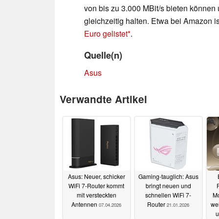
von bis zu 3.000 MBit/s bieten können 
gleichzeitig halten. Etwa bei Amazon i
Euro gelistet
.
Quelle(n)
Asus
Verwandte Artikel
Asus: Neuer, schicker
Gaming-tauglich: Asus
WiFi 7-Router kommt
bringt neuen und
mit versteckten
schnellen WiFi 7-
Mo
Antennen
Router
we
07.04.2026
21.01.2026
u