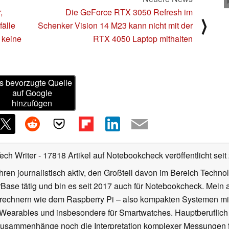
,
Die GeForce RTX 3050 Refresh im
⟩
fälle
Schenker Vision 14 M23 kann nicht mit der
 keine
RTX 4050 Laptop mithalten
s bevorzugte Quelle
auf Google
hinzufügen
Tech Writer
- 17818 Artikel auf Notebookcheck veröffentlicht
seit
ahren journalistisch aktiv, den Großteil davon im Bereich Techn
se tätig und bin es seit 2017 auch für Notebookcheck. Mein ak
rechnern wie dem Raspberry Pi – also kompakten Systemen mit
n Wearables und insbesondere für Smartwatches. Hauptberuflich
Zusammenhänge noch die Interpretation komplexer Messungen f