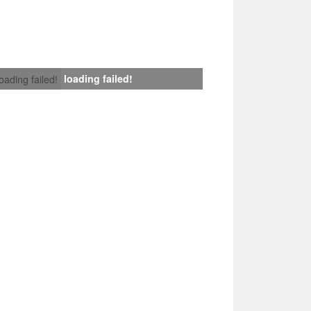
loading failed!
loading failed!