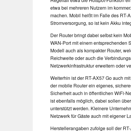
Regelfall etwa die Hotspot-Funktion e
etwa bei mehreren Nutzern im kommerzi
machen. Mobil heißt im Falle des RT-
Stromversorgung, so ist kein Akku integ
Der Router bringt dabei selbst kein M
WAN-Port mit einem entsprechenden S
Modell auch als kompakter Router, wel
Reichweite oder auch die Verbindungsq
Netzwerkinfrastruktur erweitern oder ve
Weiterhin ist der RT-AX57 Go auch mit
der mobile Router ein eigenes, sicher
Sicherheit auch in öffentlichen WiFi-N
ist ebenfalls möglich, dabei sollen üb
unterstützt werden. Kleinere Untern
Netzwerk für Gäste auch mit eigener L
Herstellerangaben zufolge soll der R