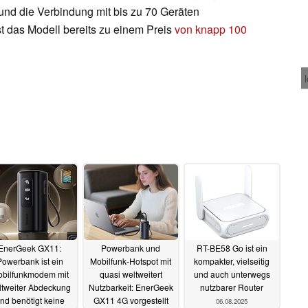
und die Verbindung mit bis zu 70 Geräten
st das Modell bereits zu einem Preis
von knapp 100
EnerGeek GX11:
Powerbank und
RT-BE58 Go ist ein
Powerbank ist ein
Mobilfunk-Hotspot mit
kompakter, vielseitig
bilfunkmodem mit
quasi weltweitert
und auch unterwegs
ltweiter Abdeckung
Nutzbarkeit: EnerGeek
nutzbarer Router
nd benötigt keine
GX11 4G vorgestellt
06.08.2025