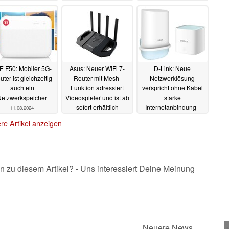
extra SIM-Karte
19.08.2025
13.10.2025
E F50: Mobiler 5G-
Asus: Neuer WiFi 7-
D-Link: Neue
ter ist gleichzeitig
Router mit Mesh-
Netzwerklösung
auch ein
Funktion adressiert
verspricht ohne Kabel
Netzwerkspeicher
Videospieler und ist ab
starke
sofort erhältlich
Internetanbindung -
11.08.2024
auch außerhalb
08.08.2024
re Artikel anzeigen
03.08.2024
n zu diesem Artikel? - Uns interessiert Deine Meinung
Neuere News