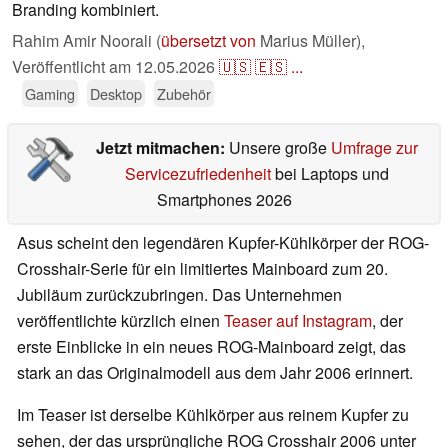
Branding kombiniert.
Rahim Amir Noorali (
übersetzt von
Marius Müller),
Veröffentlicht am
12.05.2026
🇺🇸
🇪🇸
...
Gaming
Desktop
Zubehör
Jetzt mitmachen:
Unsere große
Umfrage zur
Servicezufriedenheit
bei Laptops und
Smartphones 2026
Asus scheint den legendären Kupfer-Kühlkörper der ROG-
Crosshair-Serie für ein limitiertes Mainboard zum 20.
Jubiläum zurückzubringen. Das Unternehmen
veröffentlichte kürzlich einen
Teaser auf Instagram
, der
erste Einblicke in ein neues ROG-Mainboard zeigt, das
stark an das Originalmodell aus dem Jahr 2006 erinnert.
Im Teaser ist derselbe Kühlkörper aus reinem Kupfer zu
sehen, der das ursprüngliche ROG Crosshair 2006 unter