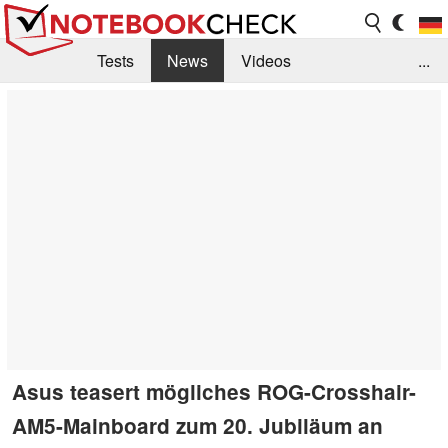
Tests
News
Videos
...
Benchmarks & Tech
Externe Tests
Kaufberatung
Deals
Suche
Jobs
Forum
Asus teasert mögliches ROG-Crosshair-
AM5-Mainboard zum 20. Jubiläum an