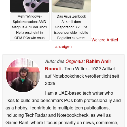
Mehr Windows-
Das Asus Zenbook
Spielekonsolen: AMD
A14 mit dem
Magnus APU der Xbox
Snapdragon X2 Elite
Helix erscheint in
ist der perfekte mobile
OEM-PCs wie Asus
Begleiter
15.04.2026
Weitere Artikel
21.04.2026
anzeigen
Autor des
Originals
:
Rahim Amir
Noorali
- Tech Writer
- 1022 Artikel
auf Notebookcheck veröffentlicht
seit
2025
I am a UAE-based tech writer who
likes to build and benchmark PCs both professionally and
as a hobby. I contribute to multiple tech publications,
including TechRadar and Notebookcheck, as well as
Game Rant, where I focus primarily on news, commerce,