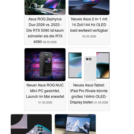
Asus ROG Zephyrus
Neues Asus 2-in-1 mit
Duo 2026 vs. 2023 -
14 Zoll/144 Hz OLED
Die RTX 5090 ist kaum
bald weltweit verfügbar
schneller als die RTX
03.05.2026
4090
08.05.2026
Neuer Asus ROG NUC
Neues Asus-Tablet:
Mini-PC gesichtet,
iPad Pro Rivale könnte
Launch im Mai erwartet
großes 144Hz-OLED-
Display bieten
01.05.2026
21.04.2026