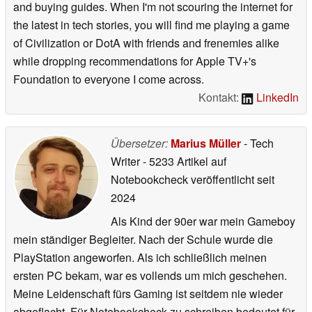
and buying guides. When I'm not scouring the internet for
the latest in tech stories, you will find me playing a game
of Civilization or DotA with friends and frenemies alike
while dropping recommendations for Apple TV+'s
Foundation to everyone I come across.
Kontakt:
LinkedIn
Übersetzer:
Marius Müller
- Tech
Writer
- 5233 Artikel auf
Notebookcheck veröffentlicht
seit
2024
Als Kind der 90er war mein Gameboy
mein ständiger Begleiter. Nach der Schule wurde die
PlayStation angeworfen. Als ich schließlich meinen
ersten PC bekam, war es vollends um mich geschehen.
Meine Leidenschaft fürs Gaming ist seitdem nie wieder
abgeflacht. Für Notebookcheck zu schreiben bedeutet für