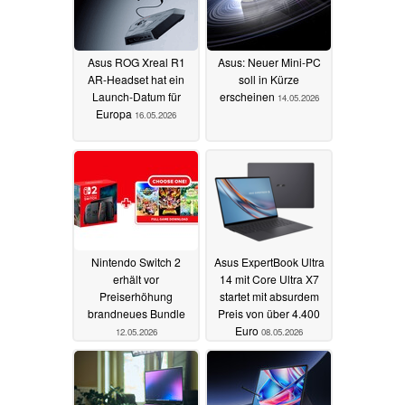
Asus ROG Xreal R1
Asus: Neuer Mini-PC
AR-Headset hat ein
soll in Kürze
Launch-Datum für
erscheinen
14.05.2026
Europa
16.05.2026
Nintendo Switch 2
Asus ExpertBook Ultra
erhält vor
14 mit Core Ultra X7
Preiserhöhung
startet mit absurdem
brandneues Bundle
Preis von über 4.400
Euro
12.05.2026
08.05.2026