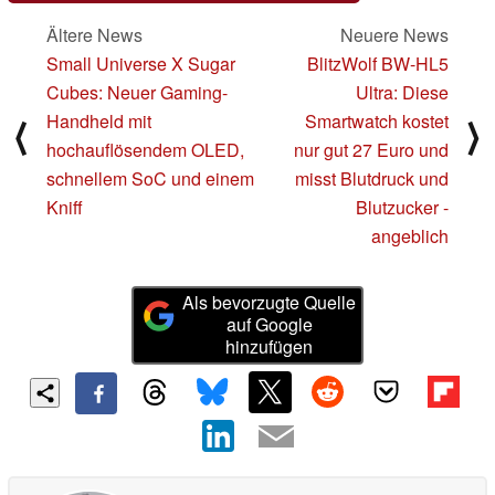
Ältere News
Neuere News
Small Universe X Sugar
BlitzWolf BW-HL5
Cubes: Neuer Gaming-
Ultra: Diese
Handheld mit
Smartwatch kostet
⟨
⟩
hochauflösendem OLED,
nur gut 27 Euro und
schnellem SoC und einem
misst Blutdruck und
Kniff
Blutzucker -
angeblich
Als bevorzugte Quelle
auf Google
hinzufügen