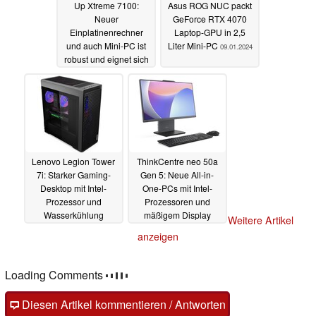
Up Xtreme 7100:
Asus ROG NUC packt
Neuer
GeForce RTX 4070
Einplatinenrechner
Laptop-GPU in 2,5
und auch Mini-PC ist
Liter Mini-PC
09.01.2024
robust und eignet sich
für viele Anwendungen
16.01.2024
Lenovo Legion Tower
ThinkCentre neo 50a
7i: Starker Gaming-
Gen 5: Neue All-in-
Desktop mit Intel-
One-PCs mit Intel-
Prozessor und
Prozessoren und
Wasserkühlung
mäßigem Display
Weitere Artikel
09.01.2024
09.01.2024
anzeigen
Loading Comments
Diesen Artikel kommentieren / Antworten