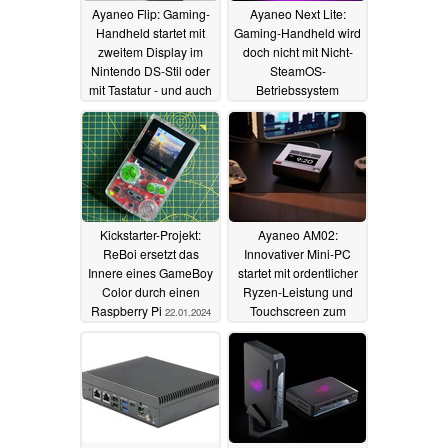
Ayaneo Flip: Gaming-
Ayaneo Next Lite:
Handheld startet mit
Gaming-Handheld wird
zweitem Display im
doch nicht mit Nicht-
Nintendo DS-Stil oder
SteamOS-
mit Tastatur - und auch
Betriebssystem
mit Ryzen 7 8840U
ausgeliefert
26.01.2024
und OCuLink
30.01.2024
Kickstarter-Projekt:
Ayaneo AM02:
ReBoi ersetzt das
Innovativer Mini-PC
Innere eines GameBoy
startet mit ordentlicher
Color durch einen
Ryzen-Leistung und
Raspberry Pi
Touchscreen zum
22.01.2024
Vorzugspreis
18.01.2024