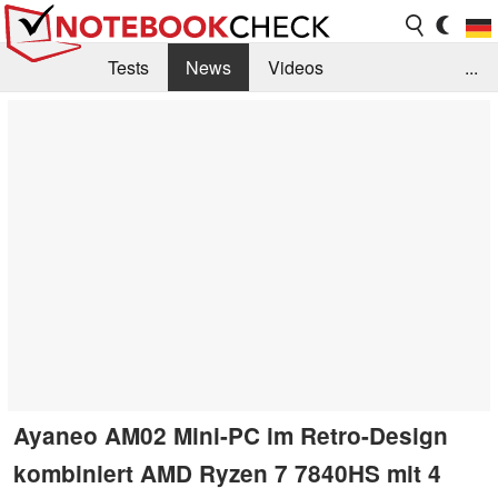
Tests
News
Videos
...
Benchmarks & Tech
Externe Tests
Kaufberatung
Deals
Suche
Jobs
Forum
Ayaneo AM02 Mini-PC im Retro-Design
kombiniert AMD Ryzen 7 7840HS mit 4