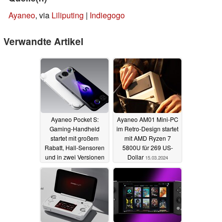
Ayaneo
, via
Liliputing
|
Indiegogo
Verwandte Artikel
Ayaneo Pocket S:
Ayaneo AM01 Mini-PC
Gaming-Handheld
im Retro-Design startet
startet mit großem
mit AMD Ryzen 7
Rabatt, Hall-Sensoren
5800U für 269 US-
und in zwei Versionen
Dollar
15.03.2024
27.04.2024