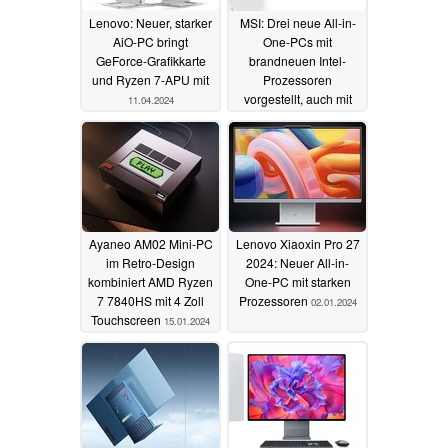
Lenovo: Neuer, starker
MSI: Drei neue All-in-
AiO-PC bringt
One-PCs mit
GeForce-Grafikkarte
brandneuen Intel-
und Ryzen 7-APU mit
Prozessoren
vorgestellt, auch mit
11.04.2024
Touch
27.03.2024
Ayaneo AM02 Mini-PC
Lenovo Xiaoxin Pro 27
im Retro-Design
2024: Neuer All-in-
kombiniert AMD Ryzen
One-PC mit starken
7 7840HS mit 4 Zoll
Prozessoren
02.01.2024
Touchscreen
15.01.2024