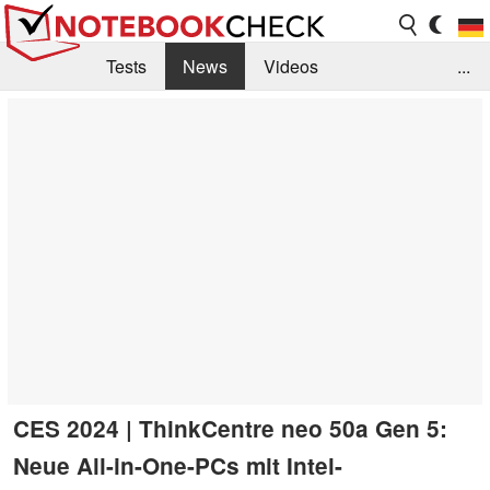
Tests
News
Videos
...
Benchmarks & Tech
Externe Tests
Kaufberatung
Deals
Suche
Jobs
Forum
CES 2024 | ThinkCentre neo 50a Gen 5:
Neue All-in-One-PCs mit Intel-