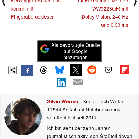
⟨
⟩
Kensington-Anschluss
OLED Gaming Monitor
kommt mit
(AW3225QF) mit
Fingerabdruckleser
Dolby Vision, 240 Hz
und 0,03 ms
Als bevorzugte Quelle
auf Google
hinzufügen
Silvio Werner
- Senior Tech Writer
-
17844 Artikel auf Notebookcheck
veröffentlicht
seit 2017
Ich bin seit über zehn Jahren
journalistisch aktiv, den Großteil davon