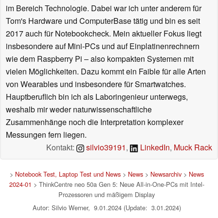
im Bereich Technologie. Dabei war ich unter anderem für
Tom's Hardware und ComputerBase tätig und bin es seit
2017 auch für Notebookcheck. Mein aktueller Fokus liegt
insbesondere auf Mini-PCs und auf Einplatinenrechnern
wie dem Raspberry Pi – also kompakten Systemen mit
vielen Möglichkeiten. Dazu kommt ein Faible für alle Arten
von Wearables und insbesondere für Smartwatches.
Hauptberuflich bin ich als Laboringenieur unterwegs,
weshalb mir weder naturwissenschaftliche
Zusammenhänge noch die Interpretation komplexer
Messungen fern liegen.
Kontakt:
silvio39191
,
LinkedIn
,
Muck Rack
>
Notebook Test, Laptop Test und News
>
News
>
Newsarchiv
>
News
2024-01
> ThinkCentre neo 50a Gen 5: Neue All-in-One-PCs mit Intel-
Prozessoren und mäßigem Display
Autor: Silvio Werner, 9.01.2024 (Update: 3.01.2024)