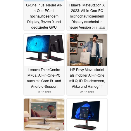
G-One Plus: Neuer All-
Huawei MateStation X
in-One-PC mit
2023: All-in-One-PC
hochauflösendem
mit hochauflösendem
Display, Ryzen 9 und
Display erscheint in
dedizierter GPU
neuer Version
04.11.2023
28.11.2023
Lenovo ThinkCentre
HP Envy Move startet
M70a: All-in-One-PC
als mobiler All-in-One
auch mit Core i9- und
mit QHD-Touchscreen,
Android-Support
Akku und Handgriff
11.10.2023
05.10.2023