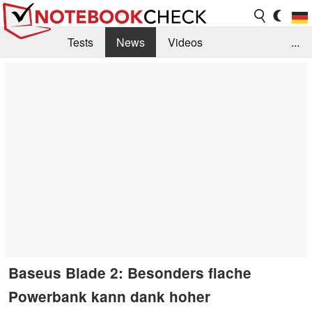
Tests
News
Videos
...
Benchmarks & Tech
Externe Tests
Kaufberatung
Deals
Suche
Jobs
Forum
Baseus Blade 2: Besonders flache
Powerbank kann dank hoher