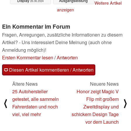
Display
Ausgangsleistung
26.06.2024
Weitere Artikel
auch für Notebooks
anzeigen
21.06.2024
Ein Kommentar im Forum
Fragen, Anregungen, zusätzliche Informationen zu diesem
Artikel? - Uns interessiert Deine Meinung (auch ohne
Anmeldung möglich)!
Ersten Kommentar lesen
/
Antworten
Diesen Artikel kommentieren / Antworten
Ältere News
Neuere News
25 Autohersteller
Honor zeigt Magic V
getestet, alle sammeln
Flip mit großem
⟨
⟩
Fahrerdaten und noch
Zweitdisplay und
viel, viel mehr
schickem Design Tage
vor dem Launch