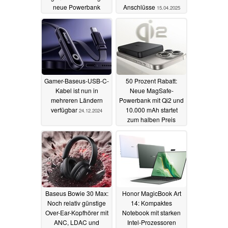
neue Powerbank
Anschlüsse
15.04.2025
23.05.2025
Gamer-Baseus-USB-C-
50 Prozent Rabatt:
Kabel ist nun in
Neue MagSafe-
mehreren Ländern
Powerbank mit Qi2 und
verfügbar
10.000 mAh startet
24.12.2024
zum halben Preis
16.10.2024
Baseus Bowie 30 Max:
Honor MagicBook Art
Noch relativ günstige
14: Kompaktes
Over-Ear-Kopfhörer mit
Notebook mit starken
ANC, LDAC und
Intel-Prozessoren