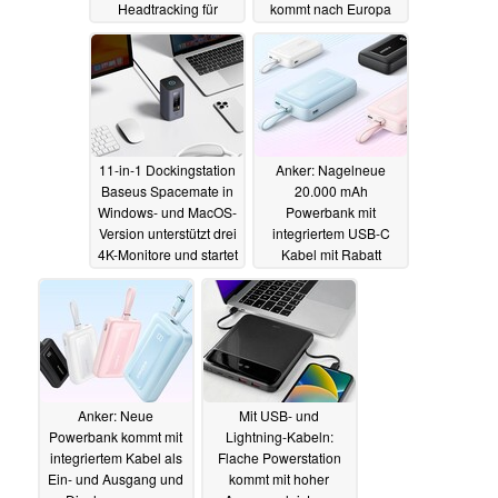
Headtracking für
kommt nach Europa
Spatial Audio
14.09.2024
05.09.2024
11-in-1 Dockingstation
Anker: Nagelneue
Baseus Spacemate in
20.000 mAh
Windows- und MacOS-
Powerbank mit
Version unterstützt drei
integriertem USB-C
4K-Monitore und startet
Kabel mit Rabatt
mit Rabatt
erhältlich
04.07.2024
28.06.2024
Anker: Neue
Mit USB- und
Powerbank kommt mit
Lightning-Kabeln:
integriertem Kabel als
Flache Powerstation
Ein- und Ausgang und
kommt mit hoher