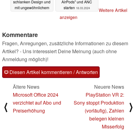
schlanken Design und
AirPods" und ANC
mit ungewöhnlichem
starten
18.03.2024
Weitere Artikel
Lieferumfang
19.03.2024
anzeigen
Kommentare
Fragen, Anregungen, zusätzliche Informationen zu diesem
Artikel? - Uns interessiert Deine Meinung (auch ohne
Anmeldung möglich)!
Diesen Artikel kommentieren / Antworten
Ältere News
Neuere News
Microsoft Office 2024
PlayStation VR 2:
verzichtet auf Abo und
Sony stoppt Produktion
⟨
⟩
Preiserhöhung
(vorläufig), Zahlen
belegen kleinen
Misserfolg