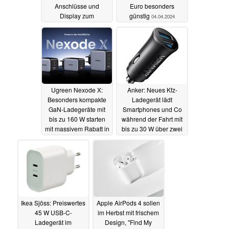
Anschlüsse und
Euro besonders
Display zum
günstig
04.04.2024
überschaubaren Preis
12.04.2024
Ugreen Nexode X:
Anker: Neues Kfz-
Besonders kompakte
Ladegerät lädt
GaN-Ladegeräte mit
Smartphones und Co
bis zu 160 W starten
während der Fahrt mit
mit massivem Rabatt in
bis zu 30 W über zwei
den Verkauf
USB-Ports
03.04.2024
03.04.2024
Ikea Sjöss: Preiswertes
Apple AirPods 4 sollen
45 W USB-C-
im Herbst mit frischem
Ladegerät im
Design, "Find My