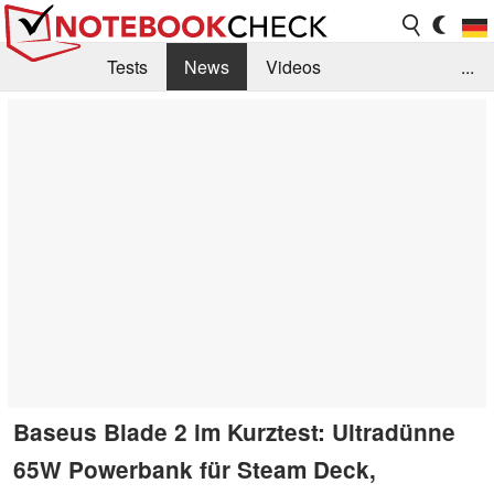
Tests
News
Videos
...
Benchmarks & Tech
Externe Tests
Kaufberatung
Deals
Suche
Jobs
Forum
Baseus Blade 2 im Kurztest: Ultradünne
65W Powerbank für Steam Deck,