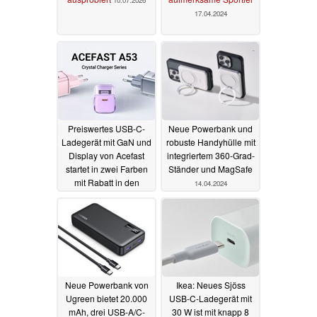
10.07.2026
17.04.2024
Preiswertes USB-C-
Neue Powerbank und
Ladegerät mit GaN und
robuste Handyhülle mit
Display von Acefast
integriertem 360-Grad-
startet in zwei Farben
Ständer und MagSafe
mit Rabatt in den
14.04.2024
Verkauf
16.04.2024
Neue Powerbank von
Ikea: Neues Sjöss
Ugreen bietet 20.000
USB-C-Ladegerät mit
mAh, drei USB-A/C-
30 W ist mit knapp 8