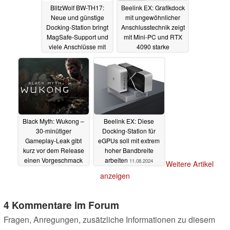
BlitzWolf BW-TH17:
Beelink EX: Grafikdock
Neue und günstige
mit ungewöhnlicher
Docking-Station bringt
Anschlusstechnik zeigt
MagSafe-Support und
mit Mini-PC und RTX
viele Anschlüsse mit
4090 starke
Performance
18.09.2024
01.09.2024
Black Myth: Wukong –
Beelink EX: Diese
30-minütiger
Docking-Station für
Gameplay-Leak gibt
eGPUs soll mit extrem
kurz vor dem Release
hoher Bandbreite
einen Vorgeschmack
arbeiten
11.08.2024
Weitere Artikel
auf das Spiel
19.08.2024
anzeigen
4 Kommentare im Forum
Fragen, Anregungen, zusätzliche Informationen zu diesem