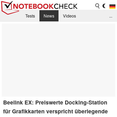
Tests
News
Videos
...
Benchmarks & Tech
Externe Tests
Kaufberatung
Deals
Suche
Jobs
Forum
Beelink EX: Preiswerte Docking-Station
für Grafikkarten verspricht überlegende