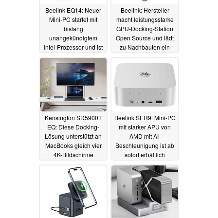
Beelink EQ14: Neuer
Beelink: Hersteller
Mini-PC startet mit
macht leistungsstarke
bislang
GPU-Docking-Station
unangekündigtem
Open Source und lädt
Intel-Prozessor und ist
zu Nachbauten ein
ab sofort bestellbar
27.10.2024
22.11.2024
Kensington SD5900T
Beelink SER9: Mini-PC
EQ: Diese Docking-
mit starker APU von
Lösung unterstützt an
AMD mit AI-
MacBooks gleich vier
Beschleunigung ist ab
4K-Bildschirme
sofort erhältlich
09.10.2024
23.09.2024