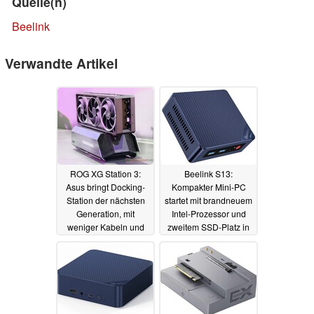
Quelle(n)
Beelink
Verwandte Artikel
ROG XG Station 3:
Beelink S13:
Asus bringt Docking-
Kompakter Mini-PC
Station der nächsten
startet mit brandneuem
Generation, mit
Intel-Prozessor und
weniger Kabeln und
zweitem SSD-Platz in
Thunderbolt 5
Deutschland
19.05.2025
08.12.2024