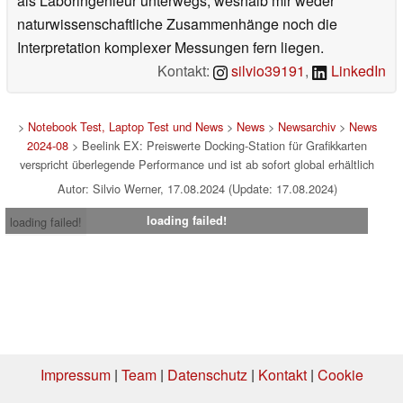
als Laboringenieur unterwegs, weshalb mir weder
naturwissenschaftliche Zusammenhänge noch die
Interpretation komplexer Messungen fern liegen.
Kontakt:
silvio39191
,
LinkedIn
>
Notebook Test, Laptop Test und News
>
News
>
Newsarchiv
>
News
2024-08
> Beelink EX: Preiswerte Docking-Station für Grafikkarten
verspricht überlegende Performance und ist ab sofort global erhältlich
Autor: Silvio Werner, 17.08.2024 (Update: 17.08.2024)
loading failed!
loading failed!
Impressum
|
Team
|
Datenschutz
|
Kontakt
|
Cookie
Einstellungen
| 31.07.2026 12:17