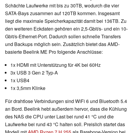
Schächte Laufwerke mit bis zu 30TB, wodurch die vier
SATA-Bays zusammen auf 120TB kommen. Insgesamt
liegt die maximale Speicherkapazität damit bei 136TB. Zu
den weiteren Eckdaten gehören ein 2,5-Gbit/s- und ein 10-
Gbit/s-Ethernet-Port. Dadurch sollen schnelle Transfers
und Backups möglich sein. Zusätzlich bietet das AMD-
basierte Beelink ME Pro folgende Anschlüsse:
1x HDMI mit Unterstützung für 4K bei 60Hz
3x USB 3 Gen 2 Typ-A
1x USB4
1x 3,5mm Klinke
Für drahtlose Verbindungen sind WiFi 6 und Bluetooth 5.4
an Bord. Beelink hebt außerdem hervor, dass die Kühlung
des NAS die CPU unter Last bei rund 41 °C und die
Laufwerke bei rund 43 °C halten soll. Preislich startet das
Modell mit
AMD Ryzen 7 H 255
als Barebone-Version bei