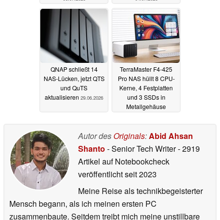
QNAP schließt 14
TerraMaster F4-425
NAS-Lücken, jetzt QTS
Pro NAS hüllt 8 CPU-
und QuTS
Kerne, 4 Festplatten
aktualisieren
und 3 SSDs in
29.06.2026
Metallgehäuse
23.06.2026
Autor des
Originals
:
Abid Ahsan
Shanto
- Senior Tech Writer
- 2919
Artikel auf Notebookcheck
veröffentlicht
seit 2023
Meine Reise als technikbegeisterter
Mensch begann, als ich meinen ersten PC
zusammenbaute. Seitdem treibt mich meine unstillbare