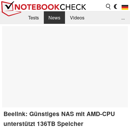
Tests
News
Videos
...
Benchmarks & Tech
Externe Tests
Kaufberatung
Deals
Suche
Jobs
Forum
Beelink: Günstiges NAS mit AMD-CPU
unterstützt 136TB Speicher