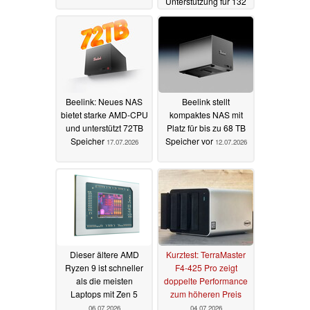
Unterstützung für 132
TB Speicher
19.07.2026
Beelink: Neues NAS
Beelink stellt
bietet starke AMD-CPU
kompaktes NAS mit
und unterstützt 72TB
Platz für bis zu 68 TB
Speicher
Speicher vor
17.07.2026
12.07.2026
Dieser ältere AMD
Kurztest: TerraMaster
Ryzen 9 ist schneller
F4-425 Pro zeigt
als die meisten
doppelte Performance
Laptops mit Zen 5
zum höheren Preis
06.07.2026
04.07.2026