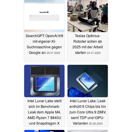
SearchGPT: OpenAI tritt
Teslas Optimus-
mit eigener KI-
Roboter sollen ab
Suchmaschine gegen
2025 mit der Arbeit
Google an
starten
29.07.2024
24.07.2024
Intel Lunar Lake stellt
Intel Lunar Lake: Leak
sich im Benchmark-
enthüllt 9 Chips bis hin
Leak dem Apple M4,
zum Core Ultra 9 288V,
AMD Ryzen 7 8840U
samt TDP und iGPU-
und Snapdragon X
Varianten
25.06.2024
Elite
26.06.2024