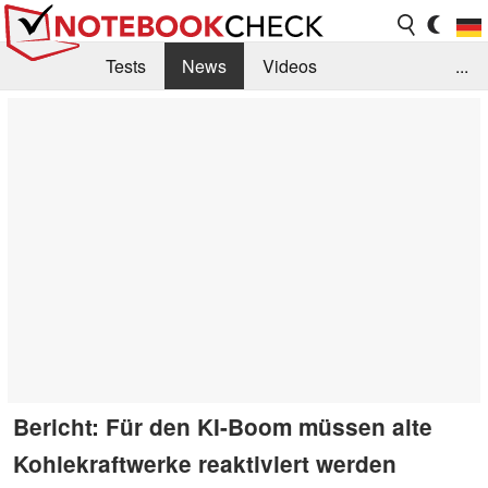
Tests
News
Videos
...
Benchmarks & Tech
Externe Tests
Kaufberatung
Deals
Suche
Jobs
Forum
Bericht: Für den KI-Boom müssen alte
Kohlekraftwerke reaktiviert werden