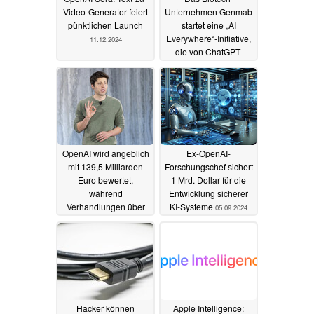
Video-Generator feiert
Unternehmen Genmab
pünktlichen Launch
startet eine „AI
Everywhere“-Initiative,
11.12.2024
die von ChatGPT-
Enterprise unterstützt
wird
20.09.2024
OpenAI wird angeblich
Ex-OpenAI-
mit 139,5 Milliarden
Forschungschef sichert
Euro bewertet,
1 Mrd. Dollar für die
während
Entwicklung sicherer
Verhandlungen über
KI-Systeme
05.09.2024
eine Investition von
6,045 Milliarden Euro
laufen
12.09.2024
Hacker können
Apple Intelligence: