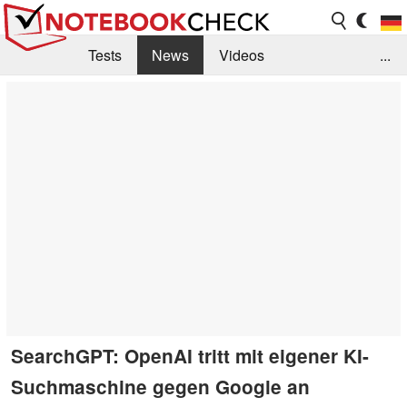
Tests
News
Videos
...
Benchmarks & Tech
Externe Tests
Kaufberatung
Deals
Suche
Jobs
Forum
SearchGPT: OpenAI tritt mit eigener KI-
Suchmaschine gegen Google an