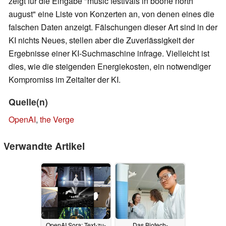
zeigt für die Eingabe "music festivals in boone north
august" eine Liste von Konzerten an, von denen eines die
falschen Daten anzeigt. Fälschungen dieser Art sind in der
KI nichts Neues, stellen aber die Zuverlässigkeit der
Ergebnisse einer KI-Suchmaschine infrage. Vielleicht ist
dies, wie die steigenden Energiekosten, ein notwendiger
Kompromiss im Zeitalter der KI.
Quelle(n)
OpenAI
,
the Verge
Verwandte Artikel
OpenAI Sora: Text-zu-
Das Biotech-