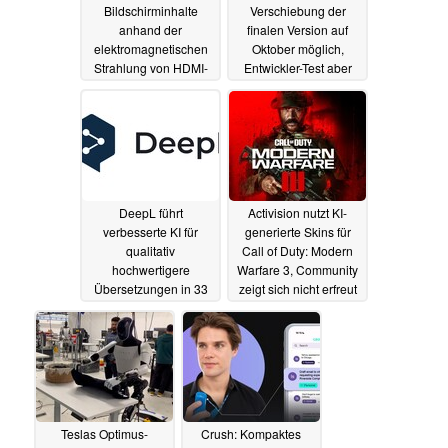
Bildschirminhalte
Verschiebung der
anhand der
finalen Version auf
elektromagnetischen
Oktober möglich,
Strahlung von HDMI-
Entwickler-Test aber
Kabeln rekonstruieren
wahrscheinlich
nächste Woche
31.07.2024
29.07.2024
DeepL führt
Activision nutzt KI-
verbesserte KI für
generierte Skins für
qualitativ
Call of Duty: Modern
hochwertigere
Warfare 3, Community
Übersetzungen in 33
zeigt sich nicht erfreut
Sprachen ein
29.07.2024
25.07.2024
Teslas Optimus-
Crush: Kompaktes