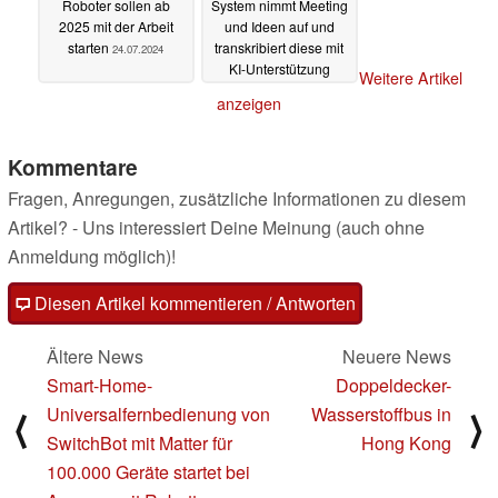
Roboter sollen ab
System nimmt Meeting
2025 mit der Arbeit
und Ideen auf und
starten
transkribiert diese mit
24.07.2024
KI-Unterstützung
Weitere Artikel
17.07.2024
anzeigen
Kommentare
Fragen, Anregungen, zusätzliche Informationen zu diesem
Artikel? - Uns interessiert Deine Meinung (auch ohne
Anmeldung möglich)!
Diesen Artikel kommentieren / Antworten
Ältere News
Neuere News
Smart-Home-
Doppeldecker-
Universalfernbedienung von
Wasserstoffbus in
⟨
⟩
SwitchBot mit Matter für
Hong Kong
100.000 Geräte startet bei