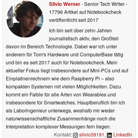
Silvio Werner
- Senior Tech Writer
-
17796 Artikel auf Notebookcheck
veröffentlicht
seit 2017
Ich bin seit über zehn Jahren
journalistisch aktiv, den Großteil
davon im Bereich Technologie. Dabei war ich unter
anderem für Tom's Hardware und ComputerBase tätig
und bin es seit 2017 auch für Notebookcheck. Mein
aktueller Fokus liegt insbesondere auf Mini-PCs und auf
Einplatinenrechnern wie dem Raspberry Pi – also
kompakten Systemen mit vielen Möglichkeiten. Dazu
kommt ein Faible für alle Arten von Wearables und
insbesondere für Smartwatches. Hauptberuflich bin ich
als Laboringenieur unterwegs, weshalb mir weder
naturwissenschaftliche Zusammenhänge noch die
Interpretation komplexer Messungen fern liegen.
Kontakt:
silvio39191
,
LinkedIn