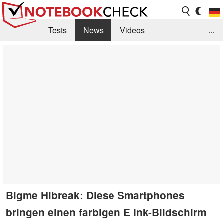
Tests
News
Videos
...
Benchmarks & Tech
Externe Tests
Kaufberatung
Deals
Suche
Jobs
Forum
Bigme Hibreak: Diese Smartphones
bringen einen farbigen E Ink-Bildschirm