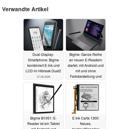
Verwandte Artikel
Dual-Display-
Bigme: Ganze Reihe
Smartphone: Bigme
an neuen E-Readern
kombiniert E‑Ink und
startet, mit Android und
LCD im Hibreak Dual2
mit und ohne
Farbdarstellung und
27.06.2026
MediaTek-SoCs
21.12.2024
Bigme B1051: E-
E Ink Carta 1300:
Reader ist ein Tablet
Neues,
mit Android und
hochauflösendes