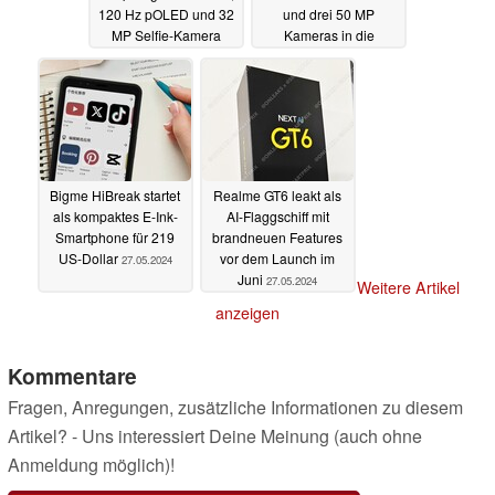
120 Hz pOLED und 32
und drei 50 MP
MP Selfie-Kamera
Kameras in die
Mittelklasse
28.05.2024
27.05.2024
Bigme HiBreak startet
Realme GT6 leakt als
als kompaktes E-Ink-
AI-Flaggschiff mit
Smartphone für 219
brandneuen Features
US-Dollar
vor dem Launch im
27.05.2024
Juni
27.05.2024
Weitere Artikel
anzeigen
Kommentare
Fragen, Anregungen, zusätzliche Informationen zu diesem
Artikel? - Uns interessiert Deine Meinung (auch ohne
Anmeldung möglich)!