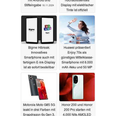
Stifteingabe
Display mit elektrischer
18.11.2024
Tinte ist offiziell
05.11.2024
Bigme Hibreak:
Huawei präsentiert
Innovatives
Enjoy 70s als
Smartphone auch mit
günstiges Mittelklasse-
farbigem E-Ink-Display
Smartphone mit 6.000
ist ab sofort bestellbar
mAh Akku und 50 MP
Kamera
01.06.2024
28.05.2024
Motorola Moto G85 5G
Honor 200 und Honor
leakt in drei Farben mit
200 Pro starten mit
Snapdragon 6s Gen 3,
4.000 Nits AMOLED