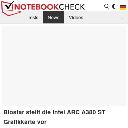
Tests
News
Videos
...
Benchmarks & Tech
Externe Tests
Kaufberatung
Deals
Suche
Jobs
Forum
Biostar stellt die Intel ARC A380 ST
Grafikkarte vor