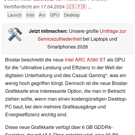
Veröffentlicht am
17.04.2024
🇺🇸
🇫🇷
...
Launch
Intel
Arc
GPU
Desktop
Jetzt mitmachen:
Unsere große
Umfrage zur
Servicezufriedenheit
bei Laptops und
Smartphones 2026
Biostar beschreibt die neue
Intel ARC A380 ST
als GPU
für die "ultimative Leistung und Effizienz in der Welt der
digitalen Unterhaltung und des Casual Gaming", was ein
wenig hoch gegriffen klingt. Dennoch ist die neue Biostar-
Grafikkarte eine interessante Option, die man in Betracht
ziehen sollte, wenn man einen kostengünstigen Desktop-
PC baut, bei dem mehrere Grafikausgänge und
Energieeffizienz wichtig sind.
Diese neue Grafikkarte verfügt über 6 GB GDDR6-
Speicher, der mit 15,5 Gbps getaktet wird, eine 96-Bit-