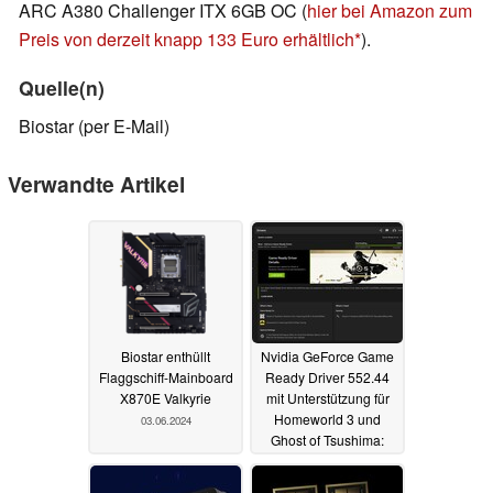
ARC A380 Challenger ITX 6GB OC (
hier bei Amazon zum
Preis von derzeit knapp 133 Euro erhältlich
).
Quelle(n)
Biostar (per E-Mail)
Verwandte Artikel
Biostar enthüllt
Nvidia GeForce Game
Flaggschiff-Mainboard
Ready Driver 552.44
X870E Valkyrie
mit Unterstützung für
Homeworld 3 und
03.06.2024
Ghost of Tsushima:
Director's Cut
veröffentlicht
10.05.2024