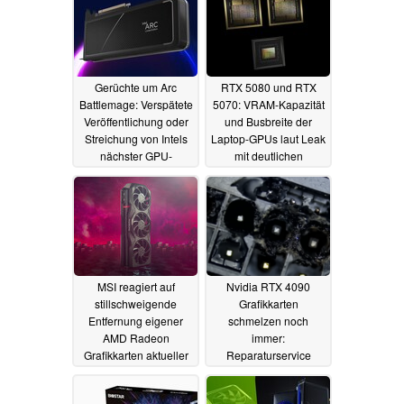
Gerüchte um Arc
RTX 5080 und RTX
Battlemage: Verspätete
5070: VRAM-Kapazität
Veröffentlichung oder
und Busbreite der
Streichung von Intels
Laptop-GPUs laut Leak
nächster GPU-
mit deutlichen
Architektur möglich
Verbesserungen
gegenüber Vorgängern
06.05.2024
06.05.2024
MSI reagiert auf
Nvidia RTX 4090
stillschweigende
Grafikkarten
Entfernung eigener
schmelzen noch
AMD Radeon
immer:
Grafikkarten aktueller
Reparaturservice
Generation aus dem
spricht von etwa 200
Handel
Geräten pro Monat
29.04.2024