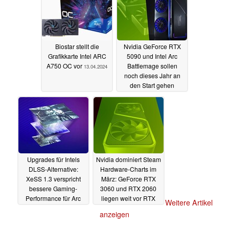
15.04.2024
Biostar stellt die
Nvidia GeForce RTX
Grafikkarte Intel ARC
5090 und Intel Arc
A750 OC vor
Battlemage sollen
13.04.2024
noch dieses Jahr an
den Start gehen
10.04.2024
Upgrades für Intels
Nvidia dominiert Steam
DLSS-Alternative:
Hardware-Charts im
XeSS 1.3 verspricht
März: GeForce RTX
bessere Gaming-
3060 und RTX 2060
Performance für Arc
liegen weit vor RTX
Weitere Artikel
und Meteor Lake
4000
02.04.2024
anzeigen
05.04.2024