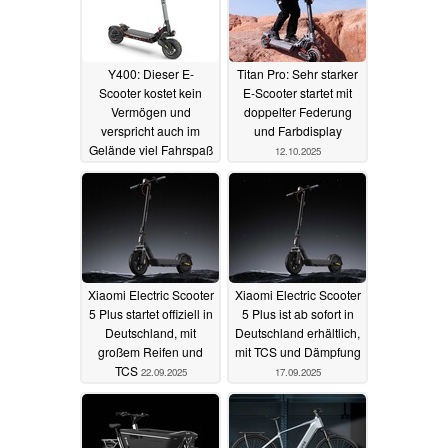
Y400: Dieser E-
Titan Pro: Sehr starker
Scooter kostet kein
E-Scooter startet mit
Vermögen und
doppelter Federung
verspricht auch im
und Farbdisplay
Gelände viel Fahrspaß
12.10.2025
11.12.2025
Xiaomi Electric Scooter
Xiaomi Electric Scooter
5 Plus startet offiziell in
5 Plus ist ab sofort in
Deutschland, mit
Deutschland erhältlich,
großem Reifen und
mit TCS und Dämpfung
TCS
22.09.2025
17.09.2025