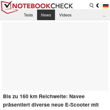
Tests
News
Videos
...
Benchmarks & Tech
Externe Tests
Kaufberatung
Deals
Suche
Jobs
Forum
Bis zu 160 km Reichweite: Navee
präsentiert diverse neue E-Scooter mit