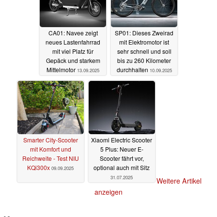
CA01: Navee zeigt
SP01: Dieses Zweirad
neues Lastenfahrrad
mit Elektromotor ist
mit viel Platz für
sehr schnell und soll
Gepäck und starkem
bis zu 260 Kilometer
Mittelmotor
durchhalten
13.09.2025
10.09.2025
Smarter City-Scooter
Xiaomi Electric Scooter
mit Komfort und
5 Plus: Neuer E-
Reichweite - Test NIU
Scooter fährt vor,
KQi300x
optional auch mit Sitz
09.09.2025
31.07.2025
Weitere Artikel
anzeigen