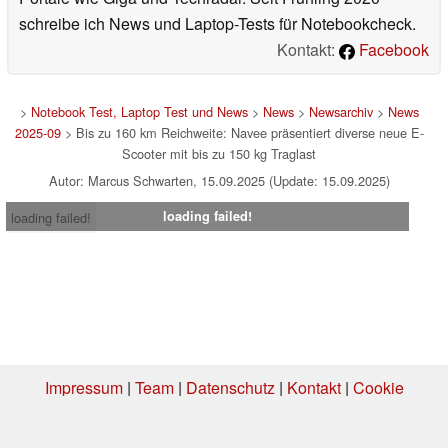
schreibe ich News und Laptop-Tests für Notebookcheck.
Kontakt:
Facebook
>
Notebook Test, Laptop Test und News
>
News
>
Newsarchiv
>
News
2025-09
> Bis zu 160 km Reichweite: Navee präsentiert diverse neue E-
Scooter mit bis zu 150 kg Traglast
Autor: Marcus Schwarten, 15.09.2025 (Update: 15.09.2025)
loading failed!
loading failed!
Impressum
|
Team
|
Datenschutz
|
Kontakt
|
Cookie
Einstellungen
| 03.08.2026 12:34
* Beim Kauf über einen Affiliate-Link kann Notebookcheck eine Vergütung