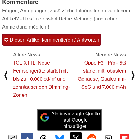
Kommentare
Fragen, Anregungen, zusätzliche Informationen zu diesem
Artikel? - Uns interessiert Deine Meinung (auch ohne
Anmeldung möglich)!
Diesen Artikel kommentieren / Antworten
Ältere News
Neuere News
TCL X11L: Neue
Oppo F31 Pro+ 5G
Fernsehgeräte startet mit
startet mit robustem
⟨
⟩
bis zu 10.000 cd/m² und
Gehäuse, Qualcomm-
zehntausenden Dimming-
SoC und 7.000 mAh
Zonen
Als bevorzugte Quelle
auf Google
hinzufügen