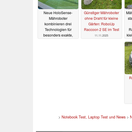
Neue HoloSense-
Günstiger Mähroboter
Mäh
Mähroboter
ohne Draht für kleine
st
kombinieren drei
Gärten: RoboUp
Technologien für
Raccoon 2 SE im Test
R
besonders exakte,
kle
11.11.2025
zuverlässige
Navigation
22.06.2026
R
Hi
>
Notebook Test, Laptop Test und News
>