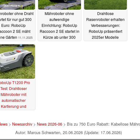
roboter ohne Draht
Mähroboter ohne
Drahtlose
artet für nur gut 300
aufwendige
Rasenroboter erhalten
Euro: RoboUp
Einrichtung: RoboUp
Verbesserungen:
accoon 2 SE mäht
Raccoon 2 SE startet in
RoboUp präsentiert
ine Gärten
Kürze ab unter 300
2025er Modelle
11.11.2025
Euro
14.10.2025
17.04.2025
oboUp T1200 Pro
Test: Drahtloser
Mähroboter mit
automatischer
Kartierung und
zuverlässiger
nderniserkennung
News
>
Newsarchiv
>
News 2026-06
> Bis zu 750 Euro Rabatt: Kabellose Mähr
30.08.2024
Autor: Marcus Schwarten, 20.06.2026 (Update: 17.06.2026)