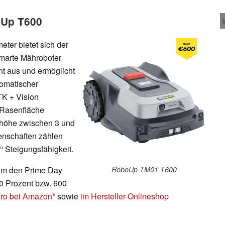
oUp T600
ter bietet sich der
marte Mähroboter
t aus und ermöglicht
tomatischer
TK + Vision
 Rasenfläche
hhöhe zwischen 3 und
enschaften zählen
° Steigungsfähigkeit.
um den Prime Day
RoboUp TM01 T600
0 Prozent bzw. 600
uro bei Amazon
sowie
im Hersteller-Onlineshop