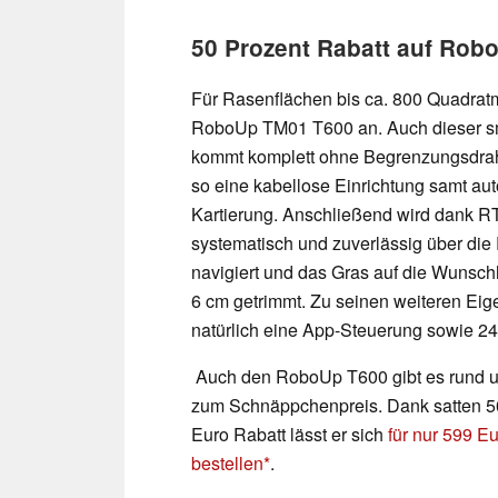
50 Prozent Rabatt auf Rob
Für Rasenflächen bis ca. 800 Quadratme
RoboUp TM01 T600 an. Auch dieser s
kommt komplett ohne Begrenzungsdrah
so eine kabellose Einrichtung samt au
Kartierung. Anschließend wird dank R
systematisch und zuverlässig über die
navigiert und das Gras auf die Wunsc
6 cm getrimmt. Zu seinen weiteren Eig
natürlich eine App-Steuerung sowie 24
Auch den RoboUp T600 gibt es rund 
zum Schnäppchenpreis. Dank satten 5
Euro Rabatt lässt er sich
für nur 599 E
bestellen
.