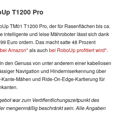
oUp T1200 Pro
oUp TM01 T1200 Pro, der für Rasenflächen bis ca.
e intelligente und leise Mähroboter lässt sich dank
 799 Euro ordern. Das macht satte 48 Prozent
bei Amazon
als auch
bei RoboUp profitiert wird
.
n den Genuss von unter anderem einer kabellosen
lässiger Navigation und Hinderniserkennung über
-Kante-Mähen und Ride-On-Edge-Kartierung für
nkanten.
ebot war zum Veröffentlichungszeitpunkt des
h oder mengenmäßig beschränkt sein. Alle Angaben