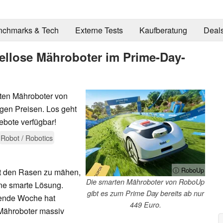
nchmarks & Tech
Externe Tests
Kaufberatung
Deal
bellose Mähroboter im Prime-Day-
rten Mähroboter von
en Preisen. Los geht
gebote verfügbar!
Robot / Robotics
ⓘ RoboUp
st den Rasen zu mähen,
Die smarten Mähroboter von RoboUp
eine smarte Lösung.
gibt es zum Prime Day bereits ab nur
mende Woche hat
449 Euro.
Mähroboter massiv