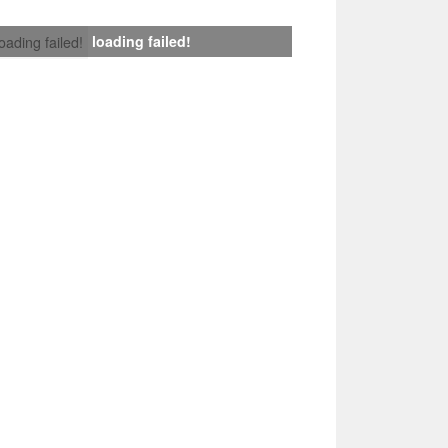
loading failed!
loading failed!