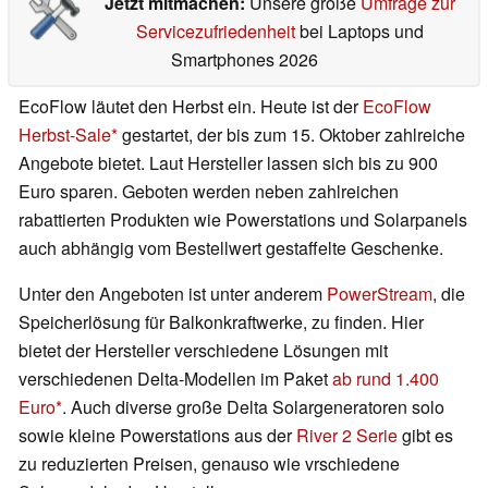
Jetzt mitmachen:
Unsere große
Umfrage zur
Servicezufriedenheit
bei Laptops und
Smartphones 2026
EcoFlow läutet den Herbst ein. Heute ist der
EcoFlow
Herbst-Sale
gestartet, der bis zum 15. Oktober zahlreiche
Angebote bietet. Laut Hersteller lassen sich bis zu 900
Euro sparen. Geboten werden neben zahlreichen
rabattierten Produkten wie Powerstations und Solarpanels
auch abhängig vom Bestellwert gestaffelte Geschenke.
Unter den Angeboten ist unter anderem
PowerStream
, die
Speicherlösung für Balkonkraftwerke, zu finden. Hier
bietet der Hersteller verschiedene Lösungen mit
verschiedenen Delta-Modellen im Paket
ab rund 1.400
Euro
. Auch diverse große Delta Solargeneratoren solo
sowie kleine Powerstations aus der
River 2 Serie
gibt es
zu reduzierten Preisen, genauso wie vrschiedene