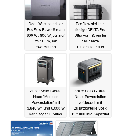
Deal: Wechselrichter
EcoFlow stellt die
EcoFlow PowerStream
riesige DELTA Pro
600 W / 800 W jetzt nur
Ultra vor - Strom für
227 Euro, mit
das ganze
Powerstation-
Einfamilienhaus
Anschluss
03.09.2023
01.09.2023
Anker Solix F3800:
Anker Solix C1000:
Neue "Monster-
Neue Powerstation
Powerstation" mit
verdoppelt mit
3.840 Wh und 6.000 W
Zusatzbatterie Solix
kann sogar E-Autos
BP1000 ihre Kapazität
laden
31.08.2023
31.08.2023