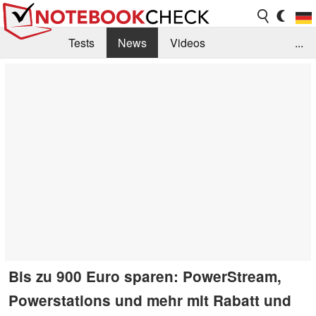
Tests
News
Videos
...
Benchmarks & Tech
Externe Tests
Kaufberatung
Deals
Suche
Jobs
Forum
Bis zu 900 Euro sparen: PowerStream,
Powerstations und mehr mit Rabatt und