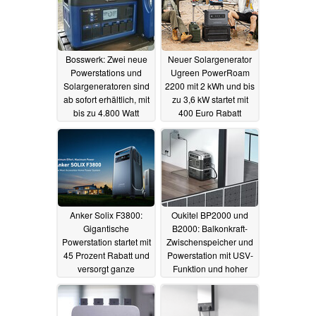
Bosswerk: Zwei neue
Neuer Solargenerator
Powerstations und
Ugreen PowerRoam
Solargeneratoren sind
2200 mit 2 kWh und bis
ab sofort erhältlich, mit
zu 3,6 kW startet mit
bis zu 4.800 Watt
400 Euro Rabatt
Leistung, LiFePO4 und
09.10.2023
USV
03.11.2023
Anker Solix F3800:
Oukitel BP2000 und
Gigantische
B2000: Balkonkraft-
Powerstation startet mit
Zwischenspeicher und
45 Prozent Rabatt und
Powerstation mit USV-
versorgt ganze
Funktion und hoher
Haushalte oder E-
Leistung launcht
Autos
09.10.2023
04.09.2023