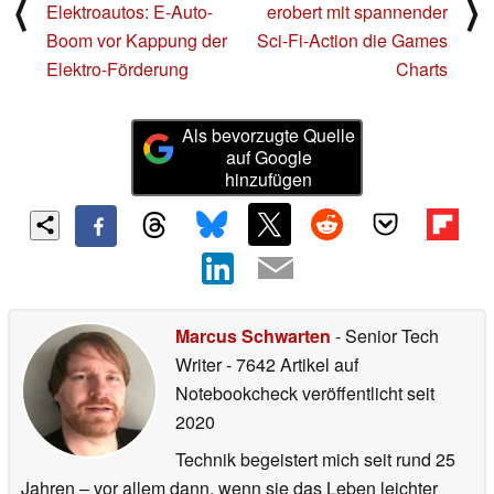
⟨
⟩
Elektroautos: E-Auto-
erobert mit spannender
Boom vor Kappung der
Sci-Fi-Action die Games
Elektro-Förderung
Charts
Als bevorzugte Quelle
auf Google
hinzufügen
Marcus Schwarten
- Senior Tech
Writer
- 7642 Artikel auf
Notebookcheck veröffentlicht
seit
2020
Technik begeistert mich seit rund 25
Jahren – vor allem dann, wenn sie das Leben leichter