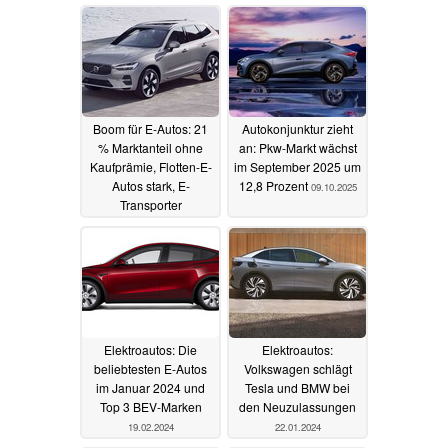
Boom für E-Autos: 21
Autokonjunktur zieht
% Marktanteil ohne
an: Pkw-Markt wächst
Kaufprämie, Flotten-E-
im September 2025 um
Autos stark, E-
12,8 Prozent
09.10.2025
Transporter
schwächeln
14.11.2025
Elektroautos: Die
Elektroautos:
beliebtesten E-Autos
Volkswagen schlägt
im Januar 2024 und
Tesla und BMW bei
Top 3 BEV-Marken
den Neuzulassungen
19.02.2024
22.01.2024