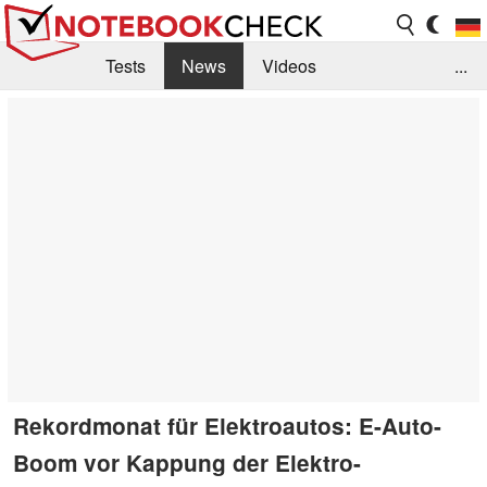
Tests
News
Videos
...
Benchmarks & Tech
Externe Tests
Kaufberatung
Deals
Suche
Jobs
Forum
Rekordmonat für Elektroautos: E-Auto-
Boom vor Kappung der Elektro-