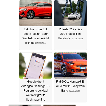
E-Autos in der EU:
Polestar 2.2 - Das
Boom hält an, aber
2024 Facelift im
Wachstum schwächt
Hands-On
21.09.2023
sich ab
22.09.2023
Google droht
Fiat 600e: Kompakt-E-
Zwangsauflösung: US-
Auto rollt in Tychy vom
Regierung verklagt
Band
12.09.2023
weltweit größte
Suchmaschine
15.09.2023