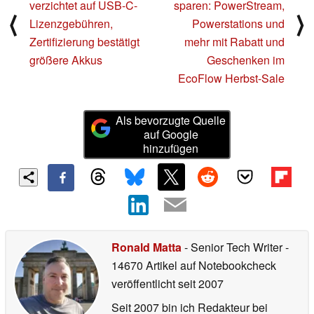
verzichtet auf USB-C-
sparen: PowerStream,
⟨
⟩
Lizenzgebühren,
Powerstations und
Zertifizierung bestätigt
mehr mit Rabatt und
größere Akkus
Geschenken im
EcoFlow Herbst-Sale
Als bevorzugte Quelle
auf Google
hinzufügen
Ronald Matta
- Senior Tech Writer
-
14670 Artikel auf Notebookcheck
veröffentlicht
seit 2007
Seit 2007 bin ich Redakteur bei