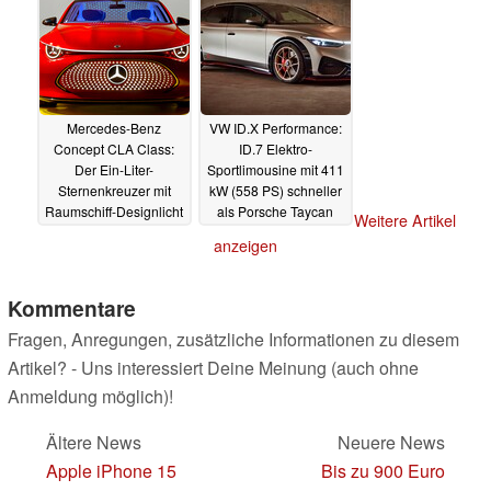
Mercedes-Benz
VW ID.X Performance:
Concept CLA Class:
ID.7 Elektro-
Der Ein-Liter-
Sportlimousine mit 411
Sternenkreuzer mit
kW (558 PS) schneller
Raumschiff-Designlicht
als Porsche Taycan
Weitere Artikel
und MBUX
und Tesla Model S?
anzeigen
Superscreen gegen
11.09.2023
BMW Neue Klasse
12.09.2023
Kommentare
Fragen, Anregungen, zusätzliche Informationen zu diesem
Artikel? - Uns interessiert Deine Meinung (auch ohne
Anmeldung möglich)!
Ältere News
Neuere News
Apple iPhone 15
Bis zu 900 Euro