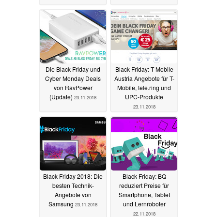
Die Black Friday und
Black Friday: T-Mobile
Cyber Monday Deals
Austria Angebote für T-
von RavPower
Mobile, tele.ring und
(Update)
UPC-Produkte
23.11.2018
23.11.2018
Black Friday 2018: Die
Black Friday: BQ
besten Technik-
reduziert Preise für
Angebote von
Smartphone, Tablet
Samsung
und Lernroboter
23.11.2018
22.11.2018