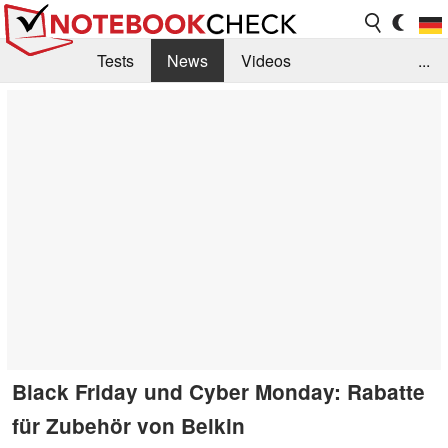
Tests
News
Videos
...
Benchmarks & Tech
Externe Tests
Kaufberatung
Deals
Suche
Jobs
Forum
Black Friday und Cyber Monday: Rabatte
für Zubehör von Belkin