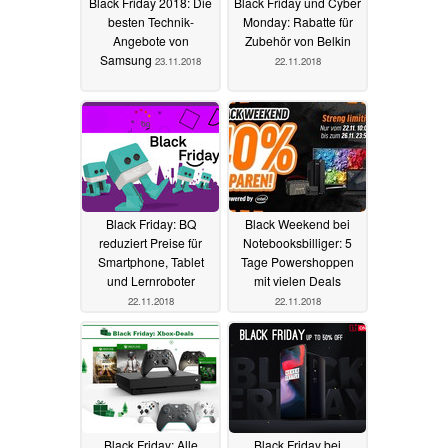
Black Friday 2018: Die
Black Friday und Cyber
besten Technik-
Monday: Rabatte für
Angebote von
Zubehör von Belkin
Samsung
23.11.2018
22.11.2018
Black Friday: BQ
Black Weekend bei
reduziert Preise für
Notebooksbilliger: 5
Smartphone, Tablet
Tage Powershoppen
und Lernroboter
mit vielen Deals
22.11.2018
22.11.2018
Black Friday: Alle
Black Friday bei