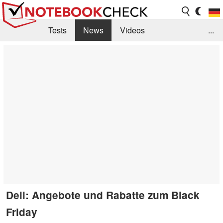
Tests
News
Videos
...
Benchmarks & Tech
Externe Tests
Kaufberatung
Deals
Suche
Jobs
Forum
Dell: Angebote und Rabatte zum Black
Friday