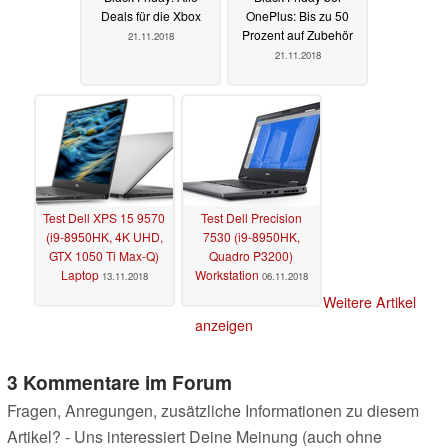
Deals für die Xbox
OnePlus: Bis zu 50
Prozent auf Zubehör
21.11.2018
21.11.2018
Test Dell XPS 15 9570
Test Dell Precision
(i9-8950HK, 4K UHD,
7530 (i9-8950HK,
GTX 1050 Ti Max-Q)
Quadro P3200)
Laptop
Workstation
13.11.2018
06.11.2018
Weitere Artikel
anzeigen
3 Kommentare im Forum
Fragen, Anregungen, zusätzliche Informationen zu diesem
Artikel? - Uns interessiert Deine Meinung (auch ohne