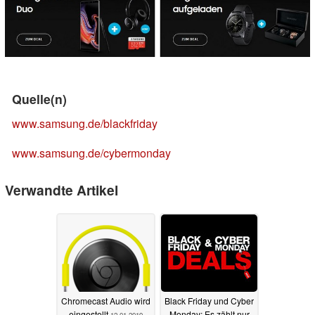
Quelle(n)
www.samsung.de/blackfriday
www.samsung.de/cybermonday
Verwandte Artikel
Chromecast Audio wird
Black Friday und Cyber
eingestellt
Monday: Es zählt nur
12.01.2019