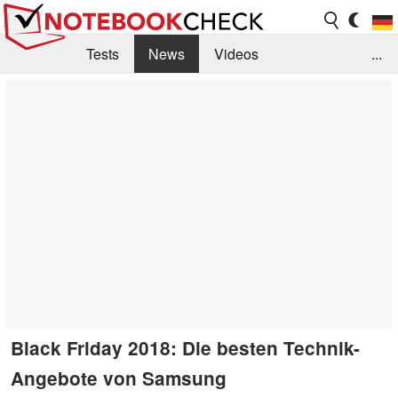
Tests
News
Videos
...
Benchmarks & Tech
Externe Tests
Kaufberatung
Deals
Suche
Jobs
Forum
Black Friday 2018: Die besten Technik-
Angebote von Samsung