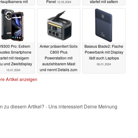
Hauptkamera mit
Panel
startet mit sattem
12.03.2024
msung-Sensor mit
Rabatt in den Verkauf
12.03.2024
16.01.2024
V9300 Pro: Extrem
Anker präsentiert Solix
Baseus Blade2: Flache
bustes Smartphone
C800 Plus
Powerbank mit Display
tartet mit riesigem
Powerstation mit
lädt auch Laptops
u und Zweitdisplay
ausziehbarem Mast
06.01.2024
und nennt Details zum
13.01.2024
Flaggschiff Solix F3800
re Artikel anzeigen
09.01.2024
n zu diesem Artikel? - Uns interessiert Deine Meinung