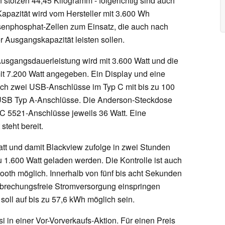
stolzen 44,45 Kilogramm - folgerichtig sind auch
apazität wird vom Hersteller mit 3.600 Wh
enphosphat-Zellen zum Einsatz, die auch nach
r Ausgangskapazität leisten sollen.
Ausgangsdauerleistung wird mit 3.600 Watt und die
mit 7.200 Watt angegeben. Ein Display und eine
h zwei USB-Anschlüsse im Typ C mit bis zu 100
 USB Typ A-Anschlüsse. Die Anderson-Steckdose
C 5521-Anschlüsse jeweils 36 Watt. Eine
teht bereit.
att und damit Blackview zufolge in zwei Stunden
zu 1.600 Watt geladen werden. Die Kontrolle ist auch
ooth möglich. Innerhalb von fünf bis acht Sekunden
rbrechungsfreie Stromversorgung einspringen
soll auf bis zu 57,6 kWh möglich sein.
si in einer Vor-Vorverkaufs-Aktion. Für einen Preis