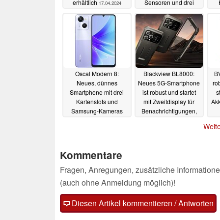
erhältlich
Sensoren und drei
17.04.2024
Kartenslots
Sa
02.04.2024
Oscal Modern 8:
Blackview BL8000:
B
Neues, dünnes
Neues 5G-Smartphone
ro
Smartphone mit drei
ist robust und startet
s
Kartenslots und
mit Zweitdisplay für
Akk
Samsung-Kameras
Benachrichtigungen,
Mediensteuerung und
14.01.2024
Weite
Selfies
13.01.2024
Kommentare
Fragen, Anregungen, zusätzliche Informatione
(auch ohne Anmeldung möglich)!
Diesen Artikel kommentieren / Antworten