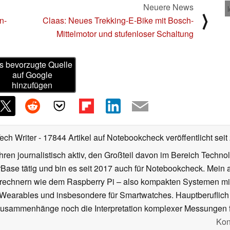
Neuere News
⟩
n-
Claas: Neues Trekking-E-Bike mit Bosch-
Mittelmotor und stufenloser Schaltung
s bevorzugte Quelle
auf Google
hinzufügen
Tech Writer
- 17844 Artikel auf Notebookcheck veröffentlicht
seit
ahren journalistisch aktiv, den Großteil davon im Bereich Techn
se tätig und bin es seit 2017 auch für Notebookcheck. Mein ak
rechnern wie dem Raspberry Pi – also kompakten Systemen mit
n Wearables und insbesondere für Smartwatches. Hauptberuflich
Zusammenhänge noch die Interpretation komplexer Messungen f
Kon