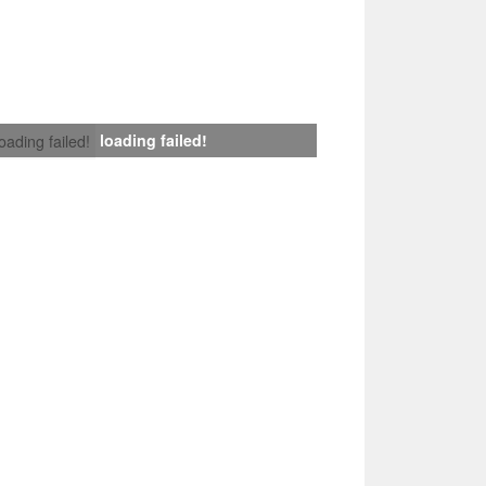
loading failed!
loading failed!