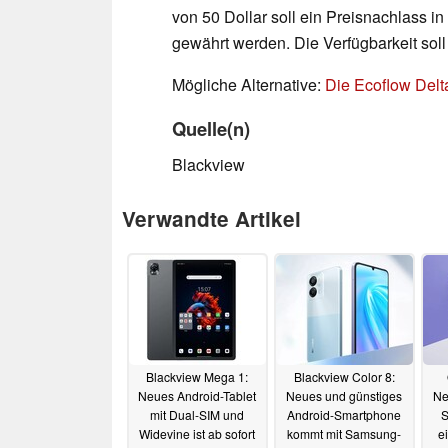
von 50 Dollar soll ein Preisnachlass 
gewährt werden. Die Verfügbarkeit sol
Mögliche Alternative:
Die Ecoflow Delt
Quelle(n)
Blackview
Verwandte Artikel
Blackview Mega 1:
Blackview Color 8:
Neues Android-Tablet
Neues und günstiges
Ne
mit Dual-SIM und
Android-Smartphone
S
Widevine ist ab sofort
kommt mit Samsung-
e