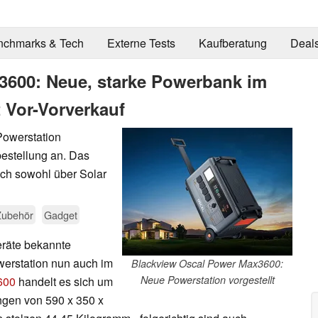
nchmarks & Tech
Externe Tests
Kaufberatung
Deal
3600: Neue, starke Powerbank im
it Vor-Vorverkauf
Powerstation
bestellung an. Das
sich sowohl über Solar
Zubehör
Gadget
eräte bekannte
werstation nun auch im
Blackview Oscal Power Max3600:
Neue Powerstation vorgestellt
600
handelt es sich um
ngen von 590 x 350 x