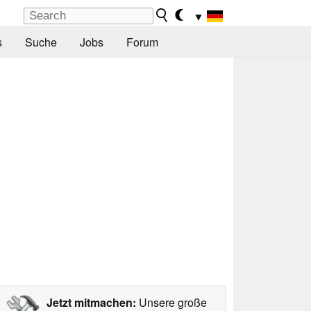
▼
s
Suche
Jobs
Forum
Jetzt mitmachen:
Unsere große