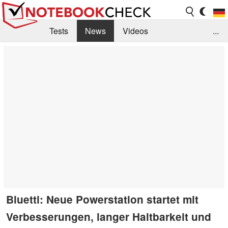
Tests
News
Videos
...
Benchmarks & Tech
Externe Tests
Kaufberatung
Deals
Suche
Jobs
Forum
Bluetti: Neue Powerstation startet mit
Verbesserungen, langer Haltbarkeit und