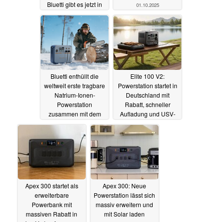
Bluetti gibt es jetzt in
01.10.2025
zwei frischen Farben
07.10.2025
Bluetti enthüllt die
Elite 100 V2:
weltweit erste tragbare
Powerstation startet in
Natrium-Ionen-
Deutschland mit
Powerstation
Rabatt, schneller
zusammen mit dem
Aufladung und USV-
RVSolar 48V-System
Funktion
01.07.2025
und der FridgePower
09.09.2025
Apex 300 startet als
Apex 300: Neue
erweiterbare
Powerstation lässt sich
Powerbank mit
massiv erweitern und
massiven Rabatt in
mit Solar laden