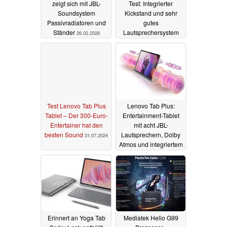
zeigt sich mit JBL-
Test: Integrierter
Soundsystem
Kickstand und sehr
Passivradiatoren und
gutes
Ständer
Lautsprechersystem
26.02.2026
als
Alleinstellungsmerkmale
03.08.2024
Test Lenovo Tab Plus
Lenovo Tab Plus:
Tablet – Der 300-Euro-
Entertainment-Tablet
Entertainer hat den
mit acht JBL-
besten Sound
Lautsprechern, Dolby
31.07.2024
Atmos und integriertem
Ständer vorgestellt
20.06.2024
Erinnert an Yoga Tab
Mediatek Helio G99