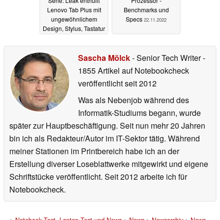
Serie: Leak enthüllt
Prozessor -
Lenovo Tab Plus mit
Benchmarks und
ungewöhnlichem
Specs
22.11.2022
Design, Stylus, Tastatur
und Standfuß
08.02.2024
Sascha Mölck
- Senior Tech Writer
-
1855 Artikel auf Notebookcheck
veröffentlicht
seit 2012
Was als Nebenjob während des
Informatik-Studiums begann, wurde
später zur Hauptbeschäftigung. Seit nun mehr 20 Jahren
bin ich als Redakteur/Autor im IT-Sektor tätig. Während
meiner Stationen im Printbereich habe ich an der
Erstellung diverser Loseblattwerke mitgewirkt und eigene
Schriftstücke veröffentlicht. Seit 2012 arbeite ich für
Notebookcheck.
>
Notebook Test, Laptop Test und News
>
News
>
Newsarchiv
>
News