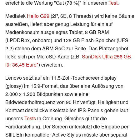
erreichte die Wertung "Gut (78 %)" in unserem
Test
.
Mediatek
Helio G99
(2P, 6E, 8 Threads) wird keine Bäume
ausreißen, liefert aber genug Leistung für ein auf
Medienkonsum ausgelegtes Tablet. 8 GB RAM
(LPDDR4x, onboard) und 128 GB Flash-Speicher (UFS
2.2) stehen dem ARM-SoC zur Seite. Das Platzangebot
ließe sich per MicroSD-Karte (z.B.
SanDisk Ultra 256 GB
für 36,45 Euro
) erweitern.
Lenovo setzt auf ein 11.5-Zoll-Touchscreendisplay
(glossy) im 15:9-Format, das über eine Auflösung von
2.000 x 1.200 Bildpunkten sowie eine
Bildwiederholfrequenz von 90 Hz verfügt. Helligkeit und
Kontrast des blickwinkelstabilen IPS-Panels gehen laut
unseres
Tests
in Ordnung. Gleiches gilt für die
Farbdarstellung. Der Screen unterstützt die Eingabe per
Stift. Ein kompatibler Active Stylus müsste aber separat