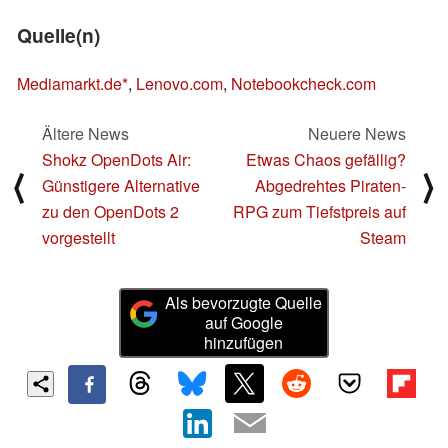
Quelle(n)
Mediamarkt.de
,
Lenovo.com
,
Notebookcheck.com
Ältere News
Neuere News
Shokz OpenDots Air:
Etwas Chaos gefällig?
⟨
⟩
Günstigere Alternative
Abgedrehtes Piraten-
zu den OpenDots 2
RPG zum Tiefstpreis auf
vorgestellt
Steam
Als bevorzugte Quelle
auf Google
hinzufügen