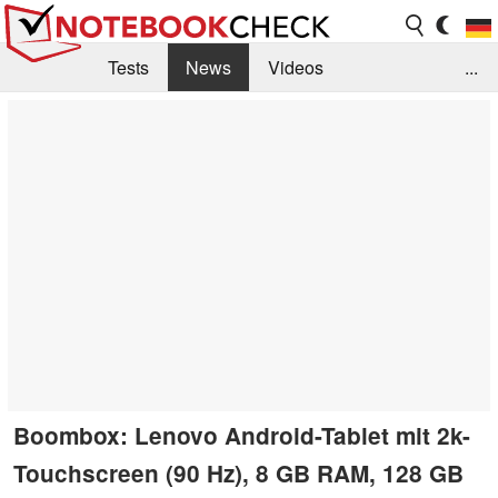
Tests
News
Videos
...
Benchmarks & Tech
Externe Tests
Kaufberatung
Deals
Suche
Jobs
Forum
Boombox: Lenovo Android-Tablet mit 2k-
Touchscreen (90 Hz), 8 GB RAM, 128 GB