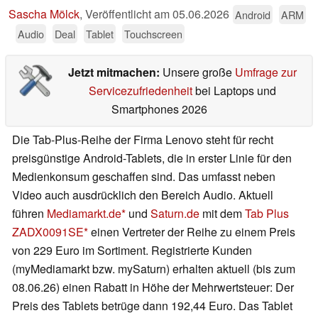
Sascha Mölck
,
Veröffentlicht am
05.06.2026
Android
ARM
Audio
Deal
Tablet
Touchscreen
Jetzt mitmachen:
Unsere große
Umfrage zur
Servicezufriedenheit
bei Laptops und
Smartphones 2026
Die Tab-Plus-Reihe der Firma Lenovo steht für recht
preisgünstige Android-Tablets, die in erster Linie für den
Medienkonsum geschaffen sind. Das umfasst neben
Video auch ausdrücklich den Bereich Audio. Aktuell
führen
Mediamarkt.de
und
Saturn.de
mit dem
Tab Plus
ZADX0091SE
einen Vertreter der Reihe zu einem Preis
von 229 Euro im Sortiment. Registrierte Kunden
(myMediamarkt bzw. mySaturn) erhalten aktuell (bis zum
08.06.26) einen Rabatt in Höhe der Mehrwertsteuer: Der
Preis des Tablets betrüge dann 192,44 Euro. Das Tablet