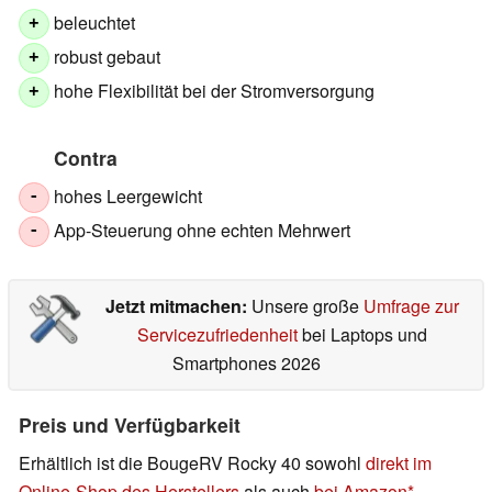
beleuchtet
+
robust gebaut
+
hohe Flexibilität bei der Stromversorgung
+
Contra
hohes Leergewicht
-
App-Steuerung ohne echten Mehrwert
-
Jetzt mitmachen:
Unsere große
Umfrage zur
Servicezufriedenheit
bei Laptops und
Smartphones 2026
Preis und Verfügbarkeit
Erhältlich ist die BougeRV Rocky 40 sowohl
direkt im
Online-Shop des Herstellers
als auch
bei Amazon
.