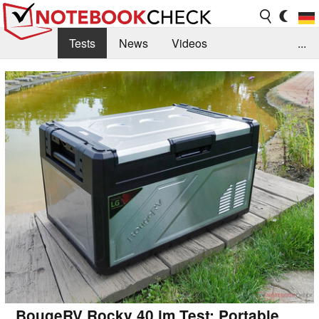
Tests
News
Videos
...
Benchmarks & Tech
Externe Tests
Kaufberatung
Deals
Suche
Jobs
Forum
BougeRV Rocky 40 im Test: Portable