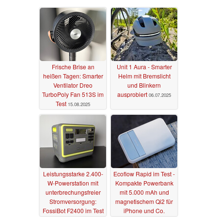
Frische Brise an
Unit 1 Aura - Smarter
heißen Tagen: Smarter
Helm mit Bremslicht
Ventilator Dreo
und Blinkern
TurboPoly Fan 513S im
ausprobiert
06.07.2025
Test
15.08.2025
Leistungsstarke 2.400-
Ecoflow Rapid im Test -
W-Powerstation mit
Kompakte Powerbank
unterbrechungsfreier
mit 5.000 mAh und
Stromversorgung:
magnetischem Qi2 für
FossiBot F2400 im Test
iPhone und Co.