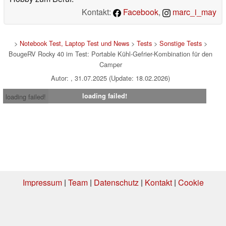
Kontakt:
Facebook
,
marc_i_may
>
Notebook Test, Laptop Test und News
>
Tests
>
Sonstige Tests
>
BougeRV Rocky 40 im Test: Portable Kühl-Gefrier-Kombination für den
Camper
Autor: , 31.07.2025 (Update: 18.02.2026)
loading failed!
loading failed!
Impressum
|
Team
|
Datenschutz
|
Kontakt
|
Cookie
Einstellungen
| 31.07.2026 11:10
* Beim Kauf über einen Affiliate-Link kann Notebookcheck eine Vergütung
erhalten. Vielen Dank für Ihre Unterstützung!.