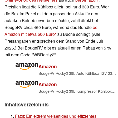
Preislich liegt die Kühlbox allein bei rund 330 Euro. Wer
die Box im Paket mit dem passenden Akku für den
autarken Betrieb erwerben möchte, zahlt direkt bei
BougeRV circa 460 Euro, während das Bundle
bei
Amazon mit etwa 500 Euro
zu Buche schlägt. (Alle
Preisangaben entsprechen dem Stand von Ende Juli
2025.) Bei BougeRV gibt es aktuell einen Rabatt von 5 %
mit dem Code "WBRocky2".
Amazon
BougeRV Rocky2 39L Auto Kühlbox 12V 230V mit 5,7cc Kompressor Kühlbox Dual Zone mit Gefrierfach APP-Steuerung Abnehmbare Trennwand, Auto Kühlschrank 12/24V Camping Reisen Boot Angeln Kühlt bis -20 °C
Amazon
BougeRV Rocky2 39L Kompressor Kühlbox Auto mit 173Wh Akku Kühlbox 12V 230V Aufladbar Solaraufladung Dual Zone Kühlschrank 12/24V Camping 5,7cc Kompressor Reisen Angeln -20 °C~20 °C
Inhaltsverzeichnis
Fazit: Ein extrem vielseitiges und effizientes