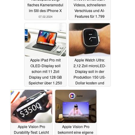
flaches Kameramodul
Videos, schnelleren
im Stil des iPhone X
Verschluss und AI-
Features für 1.799
07.02.2024
Euro
06.02.2024
Apple iPad Pro mit
Apple Watch Ultra:
OLED-Display soll
2,12 Zoll microLED-
schon mit 11 Zoll
Display soll in der
Display und 128 GB
Produktion 150 US-
Speicher über 1.250
Dollar kosten und
Euro kosten
Launch verzögern
06.02.2024
06.02.2024
Apple Vision Pro
Apple Vision Pro
Durability-Test: Leicht
bekommt eine eigene