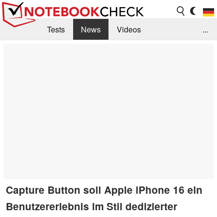
Tests
News
Videos
...
Benchmarks & Tech
Externe Tests
Kaufberatung
Deals
Suche
Jobs
Forum
Capture Button soll Apple iPhone 16 ein
Benutzererlebnis im Stil dedizierter