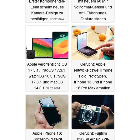
Erster Komponenten-
mit neuem 60 MP
Leak scheint neues
Vollformat-Sensor und
Kamera-Design zu
Anti-Fälschungs-
bestätigen
Feature starten
17.02.2024
12.02.2024
Apple veröffentlicht iOS
Gerücht: Apple
17.3.1, iPadOS 17.3.1,
entwickelt zwei iPhone
watchOS 10.3.1, tvOS
Fold Prototypen,
17.3.1 und macOS
iPhone 16 und iPhone
14.3.1
16 Pro Max erhalten
08.02.2024
größere Akkus
07.02.2024
Apple iPhone 16:
Gerücht: Fujifilm
Konzeptbild zeigt
X100VI erhält 6,2K-