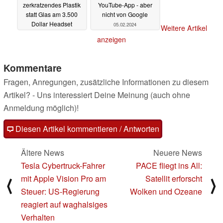
zerkratzendes Plastik
YouTube-App - aber
statt Glas am 3.500
nicht von Google
Dollar Headset
05.02.2024
Weitere Artikel
06.02.2024
anzeigen
Kommentare
Fragen, Anregungen, zusätzliche Informationen zu diesem
Artikel? - Uns interessiert Deine Meinung (auch ohne
Anmeldung möglich)!
Diesen Artikel kommentieren / Antworten
Ältere News
Neuere News
Tesla Cybertruck-Fahrer
PACE fliegt ins All:
mit Apple Vision Pro am
Satellit erforscht
⟨
⟩
Steuer: US-Regierung
Wolken und Ozeane
reagiert auf waghalsiges
Verhalten