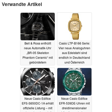
Verwandte Artikel
Bell & Ross enthüllt
Casio LTP-B166 Serie:
neue Automatik-Uhr
Vier neue Analoguhren
„BR-05 Skeleton
aus Edelstahl sind
Phantom Ceramic“ mit
endlich in Deutschland
gebürstetem
und Österreich
schwarzem
verfügbar
14.07.2025
Keramikgehäuse
14.07.2025
Neue Casio Edifice
Neue Casio Edifice
EFS-S650DC-1A erhält
EFR-539DE-Uhren mit
offizielle Listung – mit
dreidimensionaler