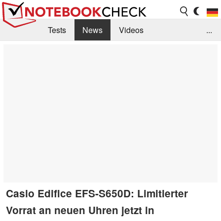
Tests
News
Videos
...
Benchmarks & Tech
Externe Tests
Kaufberatung
Deals
Suche
Jobs
Forum
Casio Edifice EFS-S650D: Limitierter
Vorrat an neuen Uhren jetzt in