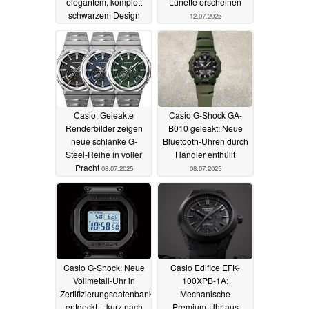
elegantem, komplett
Lünette erscheinen
schwarzem Design
12.07.2025
und Keramiklünette
13.07.2025
Casio: Geleakte
Casio G-Shock GA-
Renderbilder zeigen
B010 geleakt: Neue
neue schlanke G-
Bluetooth-Uhren durch
Steel-Reihe in voller
Händler enthüllt
Pracht
08.07.2025
08.07.2025
Casio G-Shock: Neue
Casio Edifice EFK-
Vollmetall-Uhr in
100XPB-1A:
Zertifizierungsdatenbank
Mechanische
entdeckt – kurz nach
Premium-Uhr aus