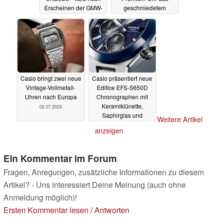
Erscheinen der GMW-
geschmiedetem
BZ5000
Carbon bald in UK
06.07.2025
erhältlich
06.07.2025
Casio bringt zwei neue
Casio präsentiert neue
Vintage-Vollmetall-
Edifice EFS-S650D
Uhren nach Europa
Chronographen mit
Keramiklünette,
02.07.2025
Saphirglas und
Weitere Artikel
Solarfunktion
01.07.2025
anzeigen
Ein Kommentar im Forum
Fragen, Anregungen, zusätzliche Informationen zu diesem
Artikel? - Uns interessiert Deine Meinung (auch ohne
Anmeldung möglich)!
Ersten Kommentar lesen
/
Antworten