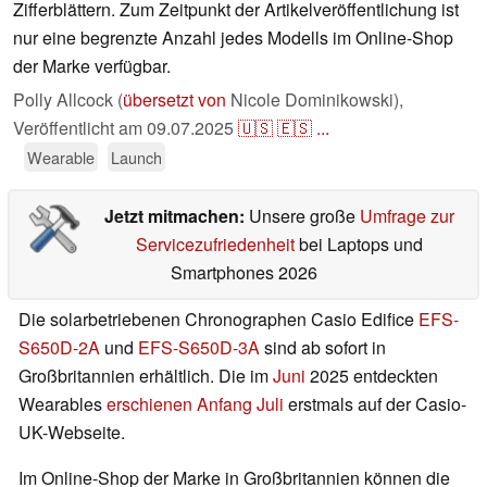
Zifferblättern. Zum Zeitpunkt der Artikelveröffentlichung ist
nur eine begrenzte Anzahl jedes Modells im Online-Shop
der Marke verfügbar.
Polly Allcock (
übersetzt von
Nicole Dominikowski),
Veröffentlicht am
09.07.2025
🇺🇸
🇪🇸
...
Wearable
Launch
Jetzt mitmachen:
Unsere große
Umfrage zur
Servicezufriedenheit
bei Laptops und
Smartphones 2026
Die solarbetriebenen Chronographen Casio Edifice
EFS-
S650D-2A
und
EFS-S650D-3A
sind ab sofort in
Großbritannien erhältlich. Die im
Juni
2025 entdeckten
Wearables
erschienen Anfang Juli
erstmals auf der Casio-
UK-Webseite.
Im Online-Shop der Marke in Großbritannien können die