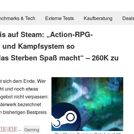
nchmarks & Tech
Externe Tests
Kaufberatung
Deal
is auf Steam: „Action-RPG-
ry und Kampfsystem so
das Sterben Spaß macht“ – 260K zu
t sich dem Ende. Wer
ht und noch etwas
Angebot nicht verpassen:
terwerk bezeichnet
um bisherigen Bestpreis
🇸
🇪🇸
...
Gaming