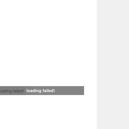
loading failed!
loading failed!