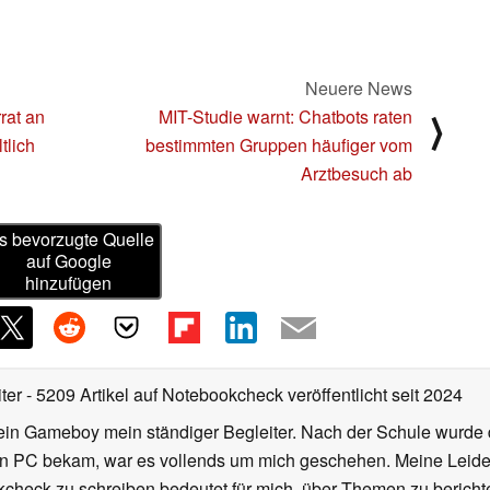
Neuere News
rat an
MIT-Studie warnt: Chatbots raten
⟩
tlich
bestimmten Gruppen häufiger vom
Arztbesuch ab
s bevorzugte Quelle
auf Google
hinzufügen
iter
- 5209 Artikel auf Notebookcheck veröffentlicht
seit 2024
ein Gameboy mein ständiger Begleiter. Nach der Schule wurde d
en PC bekam, war es vollends um mich geschehen. Meine Leiden
kcheck zu schreiben bedeutet für mich, über Themen zu berichte