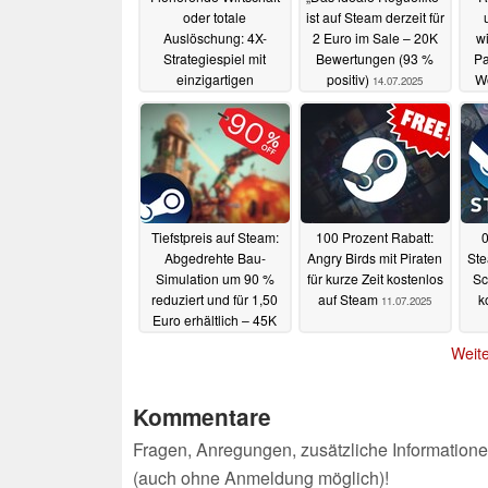
oder totale
ist auf Steam derzeit für
Auslöschung: 4X-
2 Euro im Sale – 20K
w
Strategiespiel mit
Bewertungen (93 %
Pa
einzigartigen
positiv)
Wo
14.07.2025
Fraktionen auf Steam
für 2,50 Euro im
Angebot
14.07.2025
Tiefstpreis auf Steam:
100 Prozent Rabatt:
0
Abgedrehte Bau-
Angry Birds mit Piraten
Ste
Simulation um 90 %
für kurze Zeit kostenlos
Sc
reduziert und für 1,50
auf Steam
k
11.07.2025
Euro erhältlich – 45K
Reviews, 95 % positiv
Weite
11.07.2025
Kommentare
Fragen, Anregungen, zusätzliche Informatione
(auch ohne Anmeldung möglich)!