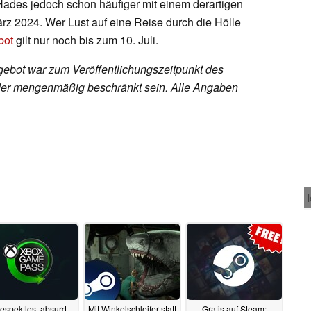
ades jedoch schon häufiger mit einem derartigen
März 2024. Wer Lust auf eine Reise durch die Hölle
bot
gilt nur noch bis zum 10. Juli.
ebot war zum Veröffentlichungszeitpunkt des
h oder mengenmäßig beschränkt sein. Alle Angaben
espektlos, absurd
Mit Winkelschleifer statt
Gratis auf Steam: