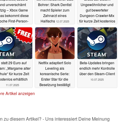
und unverschämt
Bohrer: Shark Dentist
Ungewöhnlicher und
itzig – Xbox Game
macht Spieler zum
gut bewerteter
ss bekommt diese
Zahnarzt eines
Dungeon-Crawler-Mix
che First-Person-
Haifischs
für kurze Zeit kostenlos
12.07.2025
Shooter der
spielbar
12.07.2025
besonderen Art
14.07.2025
 statt 29 Euro auf
Netflix adaptiert Solo
Beta-Updates bringen
am: „Wargame alter
Leveling als
endlich mehr Kontrolle
hule“ für kurze Zeit
koreanische Serie:
über den Steam-Client
ostenlos erhältlich
Erster Star für die
10.07.2025
Besetzung bestätigt
11.07.2025
10.07.2025
re Artikel anzeigen
n zu diesem Artikel? - Uns interessiert Deine Meinung