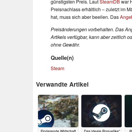
günstigsten Preis. Laut
SteamDB
war H
Preisnachlass erhältlich – zuletzt im 
hat, muss sich aber beeilen. Das
Ange
Preisänderungen vorbehalten. Das Ang
Artikels verfügbar, kann aber zeitlic
ohne Gewähr.
Quelle(n)
Steam
Verwandte Artikel
Florierende Wirtschaft
„Das ideale Roguelike“
R