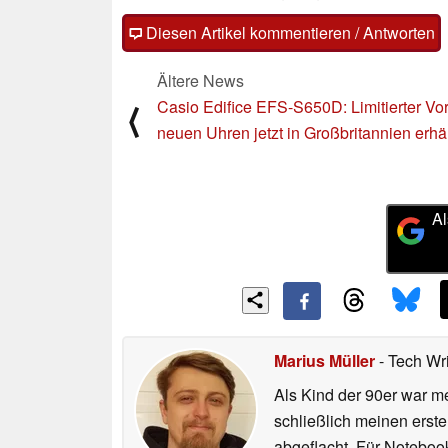
Diesen Artikel kommentieren / Antworten
Ältere News
Casio Edifice EFS-S650D: Limitierter Vor
⟨
neuen Uhren jetzt in Großbritannien erhäl
Al
Marius Müller
- Tech Wr
Als Kind der 90er war m
schließlich meinen erst
abgeflacht. Für Noteboo