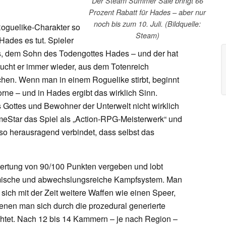
Der Steam Summer Sale bringt 66
Prozent Rabatt für Hades – aber nur
noch bis zum 10. Juli. (Bildquelle:
Roguelike-Charakter so
Steam)
 Hades es tut. Spieler
us, dem Sohn des Todengottes Hades – und der hat
ucht er immer wieder, aus dem Totenreich
hen. Wenn man in einem Roguelike stirbt, beginnt
rne – und in Hades ergibt das wirklich Sinn.
Gottes und Bewohner der Unterwelt nicht wirklich
meStar das Spiel als „Action-RPG-Meisterwerk“ und
so herausragend verbindet, dass selbst das
ertung von 90/100 Punkten vergeben und lobt
mische und abwechslungsreiche Kampfsystem. Man
 sich mit der Zeit weitere Waffen wie einen Speer,
denen man sich durch die prozedural generierte
tet. Nach 12 bis 14 Kammern – je nach Region –