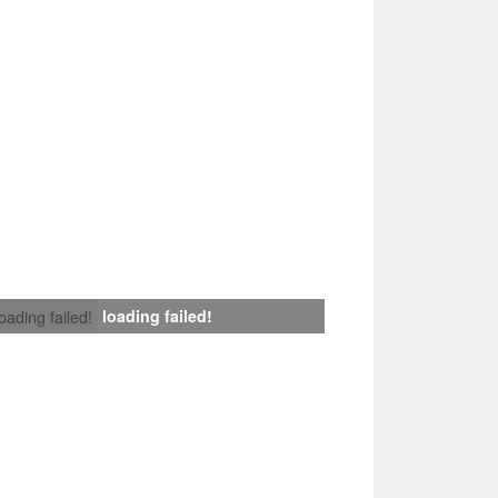
loading failed!
loading failed!