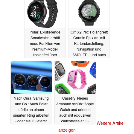
18.04.2024
Polar: Existierende
Grit X2 Pro: Polar greift
Smartwatch erhält
Garmin Epix an, mit
neue Funktion von
Kartendarstellung,
Premium-Modell
Navigation und
kostenfrei über
AMOLED - und auch
Software-Update
einer Titan-Version
21.03.2024
20.03.2024
Nach Oura, Samsung
Casetify: Neues
und Co.: Auch Polar
Armband schützt Apple
dürfte an einem
Watch und erinnert
smarten Ring arbeiten
auch mit exklusiven
- oder als Zulieferer
Watchfaces an G-
Weitere Artikel
auftreten
Shock-Uhren
18.02.2024
14.02.2024
anzeigen