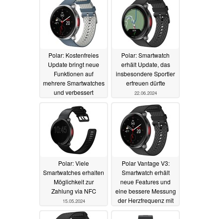
Polar: Kostenfreies
Polar: Smartwatch
Update bringt neue
erhält Update, das
Funktionen auf
insbesondere Sportler
mehrere Smartwatches
erfreuen dürfte
und verbessert
22.06.2024
Navigation
10.01.2025
Polar: Viele
Polar Vantage V3:
Smartwatches erhalten
Smartwatch erhält
Möglichkeit zur
neue Features und
Zahlung via NFC
eine bessere Messung
der Herzfrequenz mit
15.05.2024
kostenfreiem Update