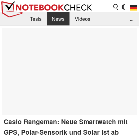
Tests
News
Videos
...
Benchmarks & Tech
Externe Tests
Kaufberatung
Deals
Suche
Jobs
Forum
Casio Rangeman: Neue Smartwatch mit
GPS, Polar-Sensorik und Solar ist ab