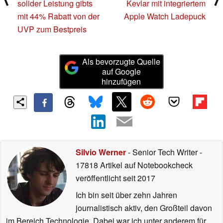
solider Leistung gibts
Kevlar mit integriertem
mit 44% Rabatt von der
Apple Watch Ladepuck
UVP zum Bestpreis
Als bevorzugte Quelle
auf Google
hinzufügen
Silvio Werner
- Senior Tech Writer
-
17818 Artikel auf Notebookcheck
veröffentlicht
seit 2017
Ich bin seit über zehn Jahren
journalistisch aktiv, den Großteil davon
im Bereich Technologie. Dabei war ich unter anderem für