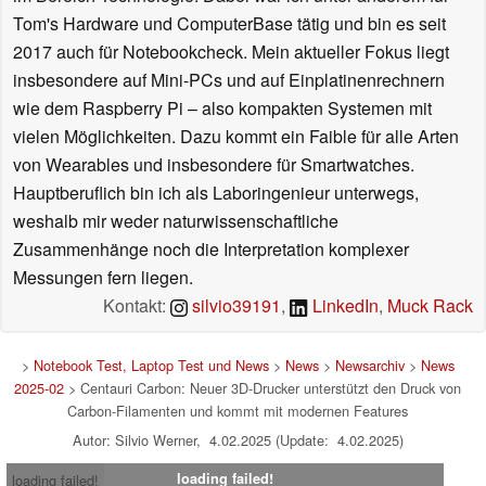
Tom's Hardware und ComputerBase tätig und bin es seit
2017 auch für Notebookcheck. Mein aktueller Fokus liegt
insbesondere auf Mini-PCs und auf Einplatinenrechnern
wie dem Raspberry Pi – also kompakten Systemen mit
vielen Möglichkeiten. Dazu kommt ein Faible für alle Arten
von Wearables und insbesondere für Smartwatches.
Hauptberuflich bin ich als Laboringenieur unterwegs,
weshalb mir weder naturwissenschaftliche
Zusammenhänge noch die Interpretation komplexer
Messungen fern liegen.
Kontakt:
silvio39191
,
LinkedIn
,
Muck Rack
>
Notebook Test, Laptop Test und News
>
News
>
Newsarchiv
>
News
2025-02
> Centauri Carbon: Neuer 3D-Drucker unterstützt den Druck von
Carbon-Filamenten und kommt mit modernen Features
Autor: Silvio Werner, 4.02.2025 (Update: 4.02.2025)
loading failed!
loading failed!