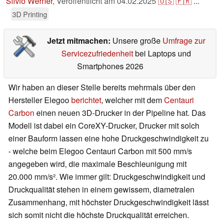
Silvio Werner
,
Veröffentlicht am
04.02.2025
🇺🇸
🇫🇷
...
3D Printing
Jetzt mitmachen:
Unsere große
Umfrage zur
Servicezufriedenheit
bei Laptops und
Smartphones 2026
Wir haben an dieser Stelle bereits mehrmals über den
Hersteller Elegoo
berichtet
, welcher mit dem
Centauri
Carbon
einen neuen 3D-Drucker in der Pipeline hat. Das
Modell ist dabei ein CoreXY-Drucker, Drucker mit solch
einer Bauform lassen eine hohe Druckgeschwindigkeit zu
- welche beim Elegoo Centauri Carbon mit 500 mm/s
angegeben wird, die maximale Beschleunigung mit
20.000 mm/s². Wie immer gilt: Druckgeschwindigkeit und
Druckqualität stehen in einem gewissem, diametralen
Zusammenhang, mit höchster Druckgeschwindigkeit lässt
sich somit nicht die höchste Druckqualität erreichen.