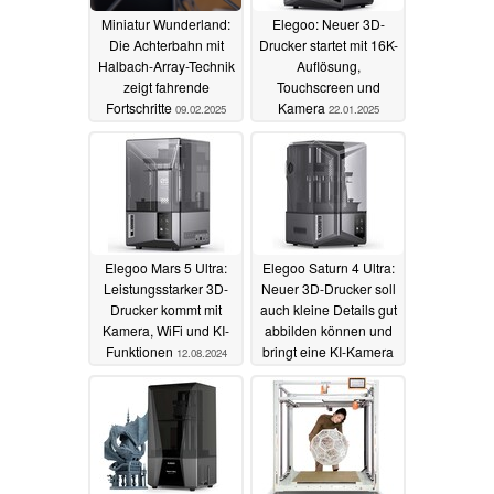
Miniatur Wunderland:
Elegoo: Neuer 3D-
Die Achterbahn mit
Drucker startet mit 16K-
Halbach-Array-Technik
Auflösung,
zeigt fahrende
Touchscreen und
Fortschritte
Kamera
09.02.2025
22.01.2025
Elegoo Mars 5 Ultra:
Elegoo Saturn 4 Ultra:
Leistungsstarker 3D-
Neuer 3D-Drucker soll
Drucker kommt mit
auch kleine Details gut
Kamera, WiFi und KI-
abbilden können und
Funktionen
bringt eine KI-Kamera
12.08.2024
mit
25.04.2024