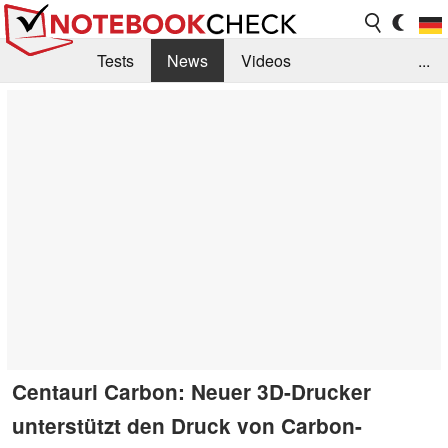
Tests
News
Videos
...
Benchmarks & Tech
Externe Tests
Kaufberatung
Deals
Suche
Jobs
Forum
Centauri Carbon: Neuer 3D-Drucker
unterstützt den Druck von Carbon-