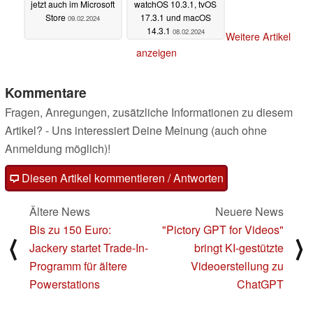
jetzt auch im Microsoft
watchOS 10.3.1, tvOS
Store
17.3.1 und macOS
09.02.2024
14.3.1
08.02.2024
Weitere Artikel
anzeigen
Kommentare
Fragen, Anregungen, zusätzliche Informationen zu diesem
Artikel? - Uns interessiert Deine Meinung (auch ohne
Anmeldung möglich)!
Diesen Artikel kommentieren / Antworten
Ältere News
Neuere News
Bis zu 150 Euro:
"Pictory GPT for Videos"
⟨
⟩
Jackery startet Trade-In-
bringt KI-gestützte
Programm für ältere
Videoerstellung zu
Powerstations
ChatGPT