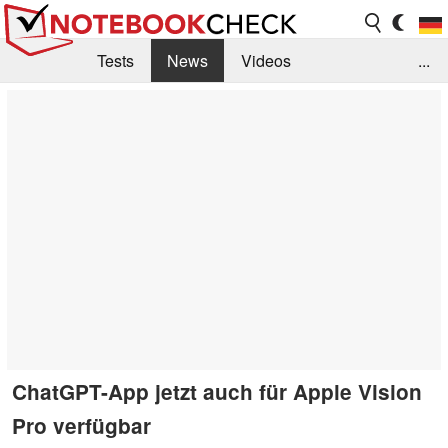
Tests
News
Videos
...
Benchmarks & Tech
Externe Tests
Kaufberatung
Deals
Suche
Jobs
Forum
ChatGPT-App jetzt auch für Apple Vision
Pro verfügbar