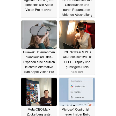
Headsets wie Apple
Glasbrüchen und
Vision Pro
teuren Reparaturen -
25.02.2024
fehlende Abschaltung
könnte Problem sein
24.02.2024
Huawei: Unternehmen
TCL Nxtwear S Plus
plant laut Industrie-
AR-Brille mit 120 Hz
Experten eine deutlich
OLED-Display und
leichtere Alternative
günstigem Preis
zum Apple Vision Pro
16.02.2024
19.02.2024
Meta-CEO Mark
Microsoft Copilot ist in
Zuckerberg testet
neuer Insider Build