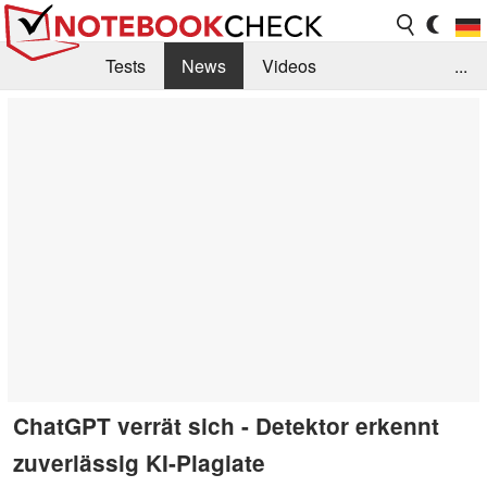
Tests
News
Videos
...
Benchmarks & Tech
Externe Tests
Kaufberatung
Deals
Suche
Jobs
Forum
ChatGPT verrät sich - Detektor erkennt
zuverlässig KI-Plagiate