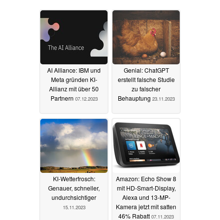
AI Alliance: IBM und
Genial: ChatGPT
Meta gründen KI-
erstellt falsche Studie
Allianz mit über 50
zu falscher
Partnern
Behauptung
07.12.2023
23.11.2023
KI-Wetterfrosch:
Amazon: Echo Show 8
Genauer, schneller,
mit HD-Smart-Display,
undurchsichtiger
Alexa und 13-MP-
Kamera jetzt mit satten
15.11.2023
46% Rabatt
07.11.2023