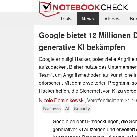
Tests
News
Videos
Be
Google bietet 12 Millionen D
generative KI bekämpfen
Google ermutigt Hacker, potenzielle Angriffe
aufzudecken. Bisher nutzte das Unternehmen
Team", um Angriffsmethoden auf künstliche In
erforschen. Mit dem erweiterten Programm so
Hacker helfen, die Sicherheit von KI zu verbe
Nicole Dominikowski
,
Veröffentlicht am
31.10
Business
AI
Security
Google belohnt Entdeckungen, die Sc
generativer KI aufzeigen und erweitert 