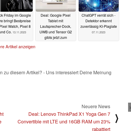
ck Friday im Google
Deal: Google Pixel
ChatGPT verrät sich -
re bringt Bestpreise
Tablet mit
Detektor erkennt
 Pixel Watch, Pixel 8
Lautsprecher-Dock,
zuverlässig KI-Plagiate
und Co.
UWB und Tensor G2
13.11.2023
07.11.2023
gibts jetzt zum
Bestpreis
13.11.2023
re Artikel anzeigen
n zu diesem Artikel? - Uns interessiert Deine Meinung
Neuere News
ht
Deal: Lenovo ThinkPad X1 Yoga Gen 7
⟩
e
Convertible mit LTE und 16GB RAM um 23%
rabattiert