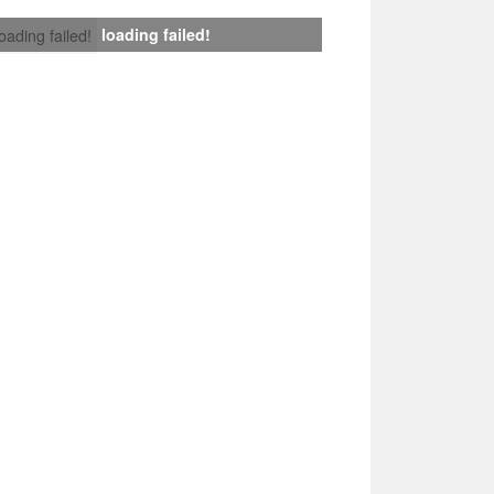
loading failed!
loading failed!