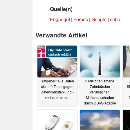
Quelle(n)
Engadget
|
Forbes
|
Google
|
cnbc
Verwandte Artikel
Ratgeber "Alle Daten
3 Millionen smarte
E
sicher": Tipps gegen
Zahnbürsten
S
Datendiebstahl und -
verursachen
verlust
Millionenschaden
25.03.2024
durch DDoS-Attacke
06.02.2024