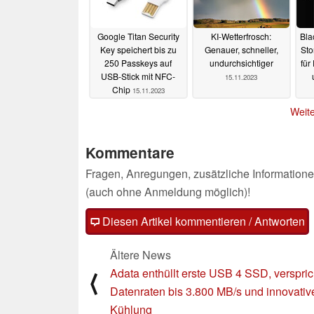
Google Titan Security
KI-Wetterfrosch:
Bla
Key speichert bis zu
Genauer, schneller,
Sto
250 Passkeys auf
undurchsichtiger
für
USB-Stick mit NFC-
15.11.2023
Chip
15.11.2023
Weite
Kommentare
Fragen, Anregungen, zusätzliche Informatione
(auch ohne Anmeldung möglich)!
Diesen Artikel kommentieren / Antworten
Ältere News
Adata enthüllt erste USB 4 SSD, verspric
⟨
Datenraten bis 3.800 MB/s und innovativ
Kühlung