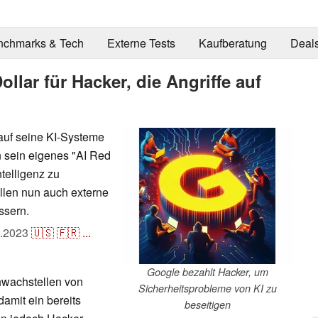
nchmarks & Tech
Externe Tests
Kaufberatung
Deal
ollar für Hacker, die Angriffe auf
 auf seine KI-Systeme
 sein eigenes "AI Red
telligenz zu
llen nun auch externe
ssern.
.2023
🇺🇸
🇫🇷
...
Google bezahlt Hacker, um
hwachstellen von
Sicherheitsprobleme von KI zu
damit ein bereits
beseitigen