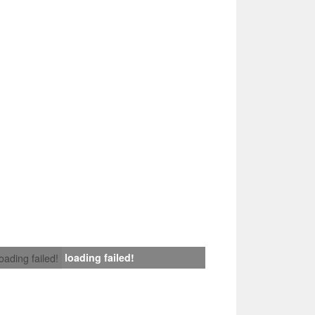
loading failed!
loading failed!