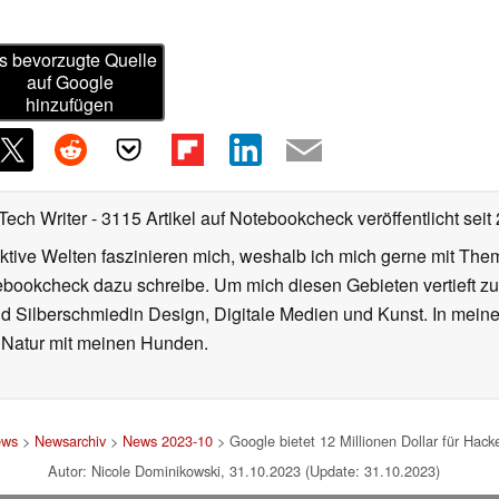
s bevorzugte Quelle
auf Google
hinzufügen
Tech Writer
- 3115 Artikel auf Notebookcheck veröffentlicht
seit
iktive Welten faszinieren mich, weshalb ich mich gerne mit T
ebookcheck dazu schreibe. Um mich diesen Gebieten vertieft zu
nd Silberschmiedin Design, Digitale Medien und Kunst. In mein
er Natur mit meinen Hunden.
ews
>
Newsarchiv
>
News 2023-10
> Google bietet 12 Millionen Dollar für Hack
Autor: Nicole Dominikowski, 31.10.2023 (Update: 31.10.2023)