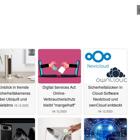
inblick in fremde
Digital Services Act:
Sicherheitslücken in
icherheitskameras
Online-
Cloud-Software
bei Ubiquiti und
Verbraucherschutz
Nextcloud und
Netatmo
bleibt "mangelhaft"
ownCloud entdeckt
16.12.2023
04.12.2023
04.12.2023