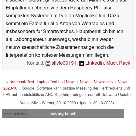
Einplatinenrechnern wie dem Raspberry Pi – also
kompakten Systemen mit vielen Möglichkeiten. Dazu
kommt ein Faible für alle Arten von Wearables und
insbesondere für Smartwatches. Hauptberuflich bin ich
als Laboringenieur unterwegs, weshalb mir weder
naturwissenschaftliche Zusammenhänge noch die
Interpretation komplexer Messungen fern liegen.
Kontakt:
silvio39191
,
LinkedIn
,
Muck Rack
>
Notebook Test, Laptop Test und News
>
News
>
Newsarchiv
>
News
2023-10
> Google: Software kann präzise Messung der Herzfrequenz und
HRV auf handelsübliche ANC-Kopfhörer bringen, nur mit Software-Update
Autor: Silvio Werner, 30.10.2023 (Update: 30.10.2023)
loading failed!
loading failed!