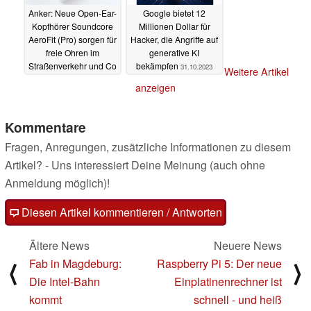
Anker: Neue Open-Ear-
Google bietet 12
Kopfhörer Soundcore
Millionen Dollar für
AeroFit (Pro) sorgen für
Hacker, die Angriffe auf
freie Ohren im
generative KI
Straßenverkehr und Co
bekämpfen
31.10.2023
Weitere Artikel
05.11.2023
anzeigen
Kommentare
Fragen, Anregungen, zusätzliche Informationen zu diesem
Artikel? - Uns interessiert Deine Meinung (auch ohne
Anmeldung möglich)!
Diesen Artikel kommentieren / Antworten
Ältere News
Neuere News
Fab in Magdeburg:
Raspberry Pi 5: Der neue
⟨
⟩
Die Intel-Bahn
Einplatinenrechner ist
kommt
schnell - und heiß