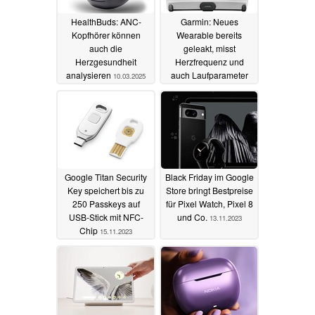
HealthBuds: ANC-
Garmin: Neues
Kopfhörer können
Wearable bereits
auch die
geleakt, misst
Herzgesundheit
Herzfrequenz und
analysieren
auch Laufparameter
10.03.2025
04.01.2024
Google Titan Security
Black Friday im Google
Key speichert bis zu
Store bringt Bestpreise
250 Passkeys auf
für Pixel Watch, Pixel 8
USB-Stick mit NFC-
und Co.
13.11.2023
Chip
15.11.2023