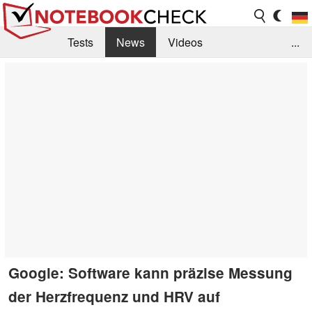
Tests
News
Videos
...
Benchmarks & Tech
Externe Tests
Kaufberatung
Deals
Suche
Jobs
Forum
Google: Software kann präzise Messung
der Herzfrequenz und HRV auf