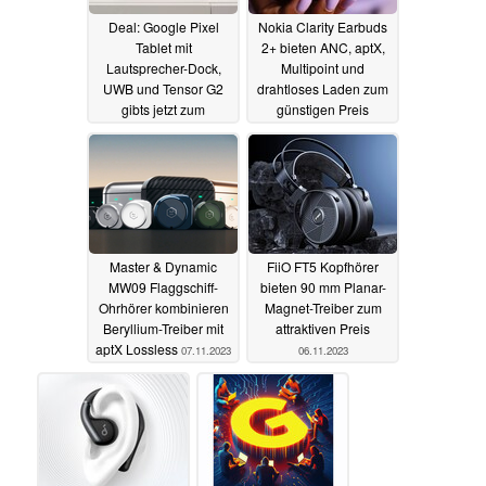
Deal: Google Pixel
Nokia Clarity Earbuds
Tablet mit
2+ bieten ANC, aptX,
Lautsprecher-Dock,
Multipoint und
UWB und Tensor G2
drahtloses Laden zum
gibts jetzt zum
günstigen Preis
Bestpreis
13.11.2023
10.11.2023
Master & Dynamic
FiiO FT5 Kopfhörer
MW09 Flaggschiff-
bieten 90 mm Planar-
Ohrhörer kombinieren
Magnet-Treiber zum
Beryllium-Treiber mit
attraktiven Preis
aptX Lossless
07.11.2023
06.11.2023